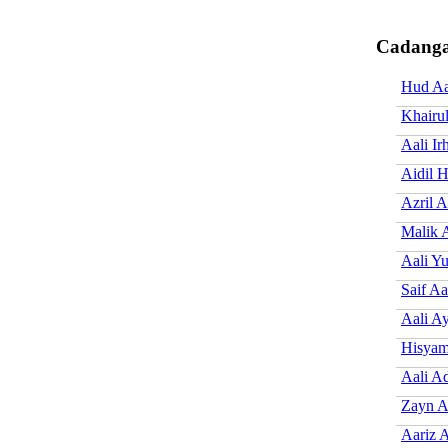
Cadanga
Hud Aa
Khairu
Aali I
Aidil 
Azril A
Malik A
Aali Yu
Saif Aa
Aali A
Hisyam
Aali A
Zayn A
Aariz A