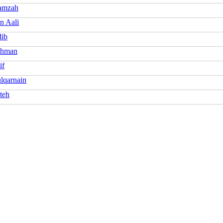
amzah
 Aali
dib
thman
if
lqarnain
teh