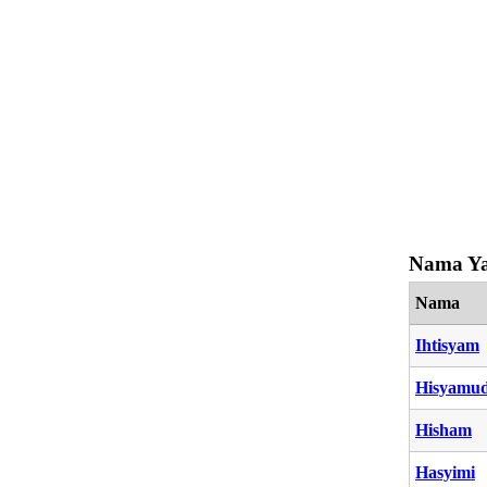
Nama Ya
Nama
Ihtisyam
Hisyamu
Hisham
Hasyimi