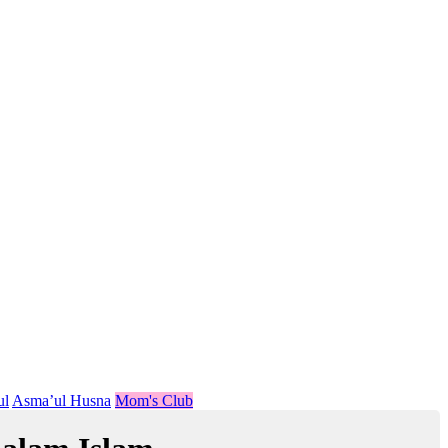
ul
Asma’ul Husna
Mom's Club