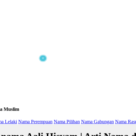
×
a Muslim
a Lelaki
Nama Perempuan
Nama Pilihan
Nama Gabungan
Nama Ras