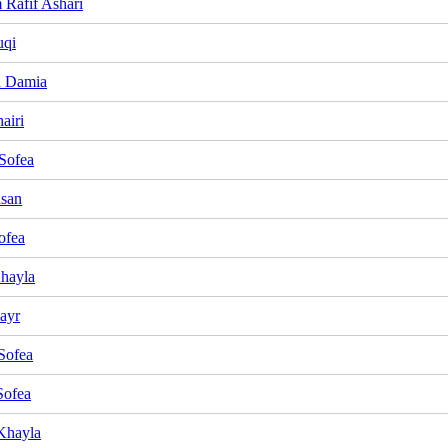
 Rafif Ashari
uqi
h Damia
airi
Sofea
hsan
ofea
hayla
ayr
Sofea
Sofea
Khayla