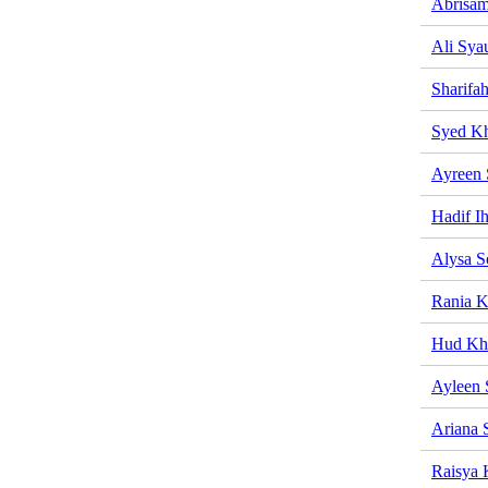
Abrisam
Ali Sya
Sharifa
Syed Kh
Ayreen 
Hadif I
Alysa S
Rania K
Hud Kh
Ayleen 
Ariana 
Raisya 