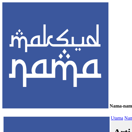
Nama-nam
≡
Utama
Nam