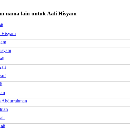
n nama lain untuk Aali Hisyam
li
l Hisyam
rham
Hisyam
ali
ali
suf
li
yan
 Abdurrahman
drian
ali
ali