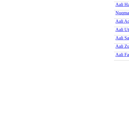
Aali H
Nuqman
Aali A
Aali U
Aali Sa
Aali Zu
Aali Fa