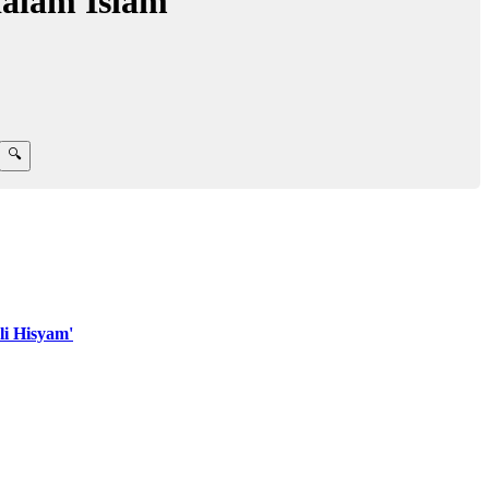
dalam Islam
i Hisyam'