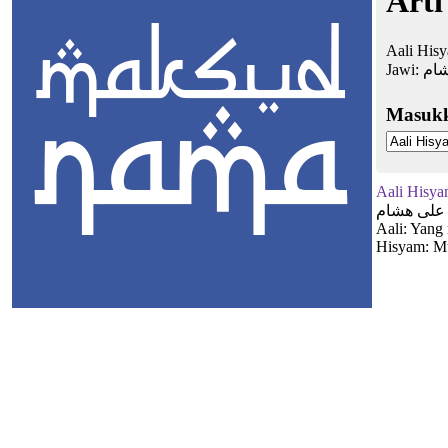
Arti
Aali Hisy
Jawi:
ام
Masuk
Aali Hisy
على هشام
Aali: Yang
Hisyam: Mu