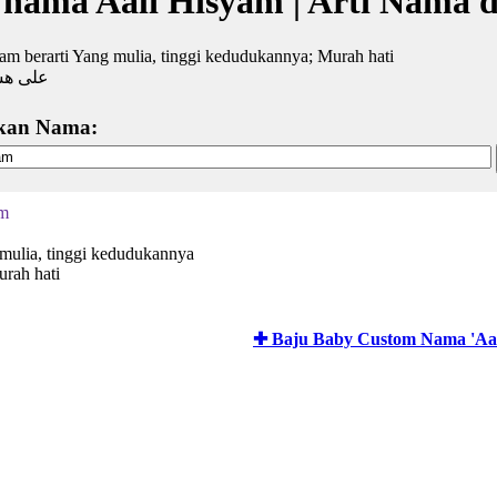
 nama Aali Hisyam | Arti Nama 
am berarti Yang mulia, tinggi kedudukannya; Murah hati
على هش
kan Nama:
am
 mulia, tinggi kedudukannya
rah hati
✚ Baju Baby Custom Nama 'Aal