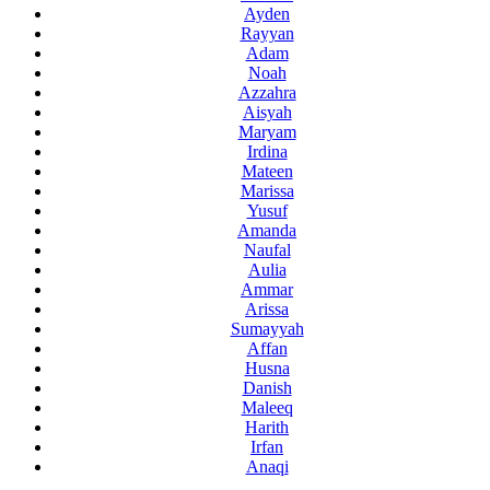
Ayden
Rayyan
Adam
Noah
Azzahra
Aisyah
Maryam
Irdina
Mateen
Marissa
Yusuf
Amanda
Naufal
Aulia
Ammar
Arissa
Sumayyah
Affan
Husna
Danish
Maleeq
Harith
Irfan
Anaqi