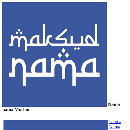
Nama-
nama Muslim
≡
Utama
Nama