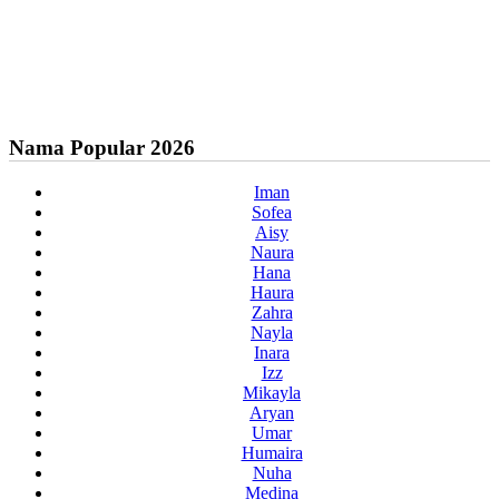
Nama Popular 2026
Iman
Sofea
Aisy
Naura
Hana
Haura
Zahra
Nayla
Inara
Izz
Mikayla
Aryan
Umar
Humaira
Nuha
Medina