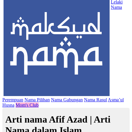
Lelaki
Nama
Perempuan
Nama Pilihan
Nama Gabungan
Nama Rasul
Asma’ul
Husna
Mom's Club
Arti nama Afif Azad | Arti
Nama dalam Islam