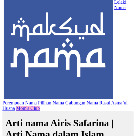
Lelaki
Nama
Perempuan
Nama Pilihan
Nama Gabungan
Nama Rasul
Asma’ul
Husna
Mom's Club
Arti nama Airis Safarina |
Arti Nama dalam Islam