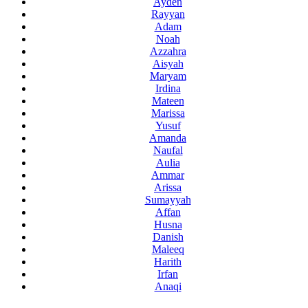
Ayden
Rayyan
Adam
Noah
Azzahra
Aisyah
Maryam
Irdina
Mateen
Marissa
Yusuf
Amanda
Naufal
Aulia
Ammar
Arissa
Sumayyah
Affan
Husna
Danish
Maleeq
Harith
Irfan
Anaqi