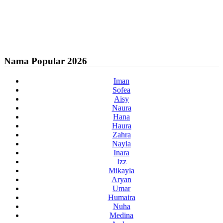
Nama Popular 2026
Iman
Sofea
Aisy
Naura
Hana
Haura
Zahra
Nayla
Inara
Izz
Mikayla
Aryan
Umar
Humaira
Nuha
Medina