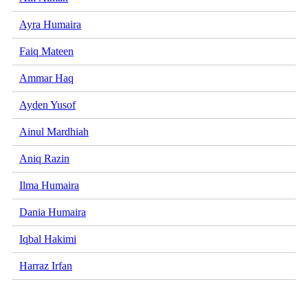
Ayra Humaira
Faiq Mateen
Ammar Haq
Ayden Yusof
Ainul Mardhiah
Aniq Razin
Ilma Humaira
Dania Humaira
Iqbal Hakimi
Harraz Irfan