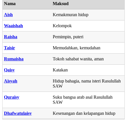
Nama
Maksud
Aish
Kemakmuran hidup
Waaishah
Kelompok
Raisha
Pemimpin, puteri
Taisir
Memudahkan, kemudahan
Rumaisha
Tokoh sahabat wanita, aman
Qaisy
Katakan
Aisyah
Hidup bahagia, nama isteri Rasulullah
SAW
Quraisy
Suku bangsa arab asal Rasulullah
SAW
Dhafwatulaisy
Kesenangan dan kelapangan hidup