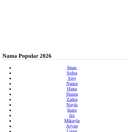
Nama Popular 2026
Iman
Sofea
Aisy
Naura
Hana
Haura
Zahra
Nayla
Inara
Izz
Mikayla
Aryan
Umar