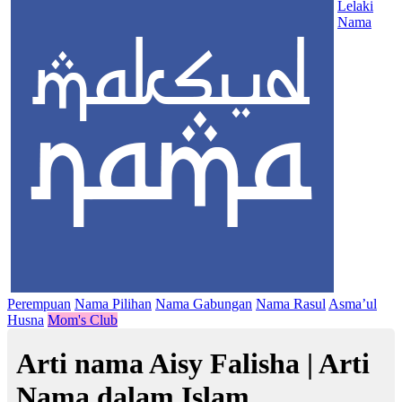
Lelaki
Nama
Perempuan
Nama Pilihan
Nama Gabungan
Nama Rasul
Asma’ul
Husna
Mom's Club
Arti nama Aisy Falisha | Arti
Nama dalam Islam