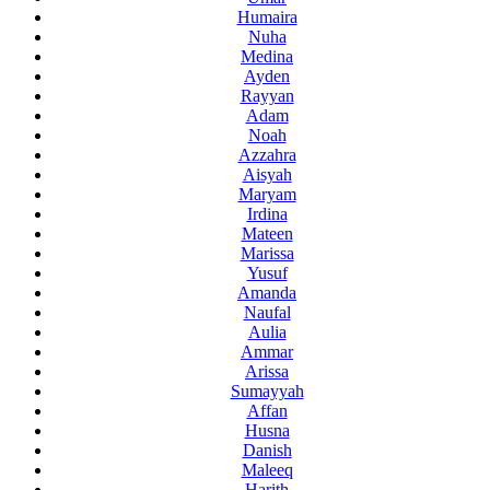
Humaira
Nuha
Medina
Ayden
Rayyan
Adam
Noah
Azzahra
Aisyah
Maryam
Irdina
Mateen
Marissa
Yusuf
Amanda
Naufal
Aulia
Ammar
Arissa
Sumayyah
Affan
Husna
Danish
Maleeq
Harith