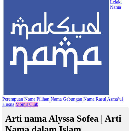
Lelaki
Nama
Perempuan
Nama Pilihan
Nama Gabungan
Nama Rasul
Asma’ul
Husna
Mom's Club
Arti nama Alyssa Sofea | Arti
Nama dalam Islam