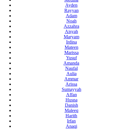
Ayden
Rayyan
Adam
Noah
Azzahra
Aisyah
Maryam
Irdina
Mateen
Marissa
Yusuf
Amanda
Naufal
Aulia
Ammar
Arissa
Sumayyah
Affan
Husna
Danish
Maleeq
Harith
Irfan
Anaqi