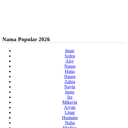
Nama Popular 2026
Iman
Sofea
Aisy
Naura
Hana
Haura
Zahra
Nayla
Inara
Izz
Mikayla
Aryan
Umar
Humaira
Nuha
Medina