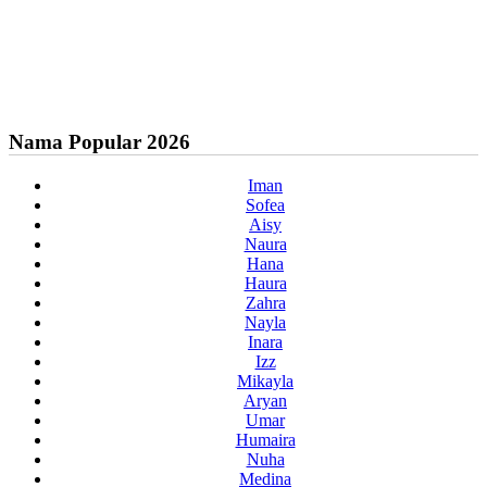
Nama Popular 2026
Iman
Sofea
Aisy
Naura
Hana
Haura
Zahra
Nayla
Inara
Izz
Mikayla
Aryan
Umar
Humaira
Nuha
Medina