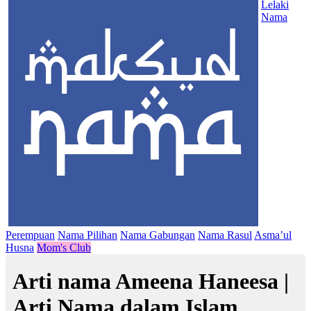
Lelaki
Nama
Perempuan
Nama Pilihan
Nama Gabungan
Nama Rasul
Asma’ul
Husna
Mom's Club
Arti nama Ameena Haneesa |
Arti Nama dalam Islam