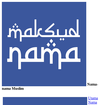
Nama-
nama Muslim
≡
Utama
Nama