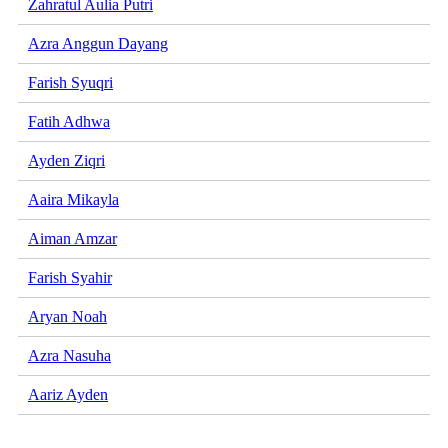
Zahratul Aulia Putri
Azra Anggun Dayang
Farish Syuqri
Fatih Adhwa
Ayden Ziqri
Aaira Mikayla
Aiman Amzar
Farish Syahir
Aryan Noah
Azra Nasuha
Aariz Ayden