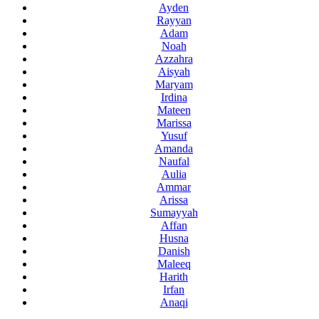
Ayden
Rayyan
Adam
Noah
Azzahra
Aisyah
Maryam
Irdina
Mateen
Marissa
Yusuf
Amanda
Naufal
Aulia
Ammar
Arissa
Sumayyah
Affan
Husna
Danish
Maleeq
Harith
Irfan
Anaqi