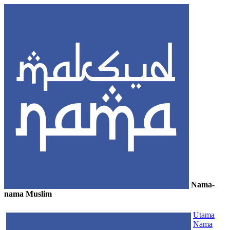
Nama-
nama Muslim
≡
Utama
Nama