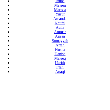
Irdina
Mateen
Marissa
Yusuf
Amanda
Naufal
Aulia
Ammar
Arissa
Sumayyah
Affan
Husna
Danish
Maleeq
Harith
Irfan
Anaqi