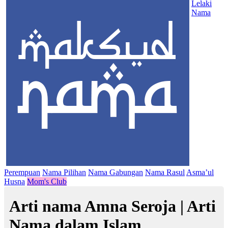
Lelaki
Nama
Perempuan
Nama Pilihan
Nama Gabungan
Nama Rasul
Asma’ul
Husna
Mom's Club
Arti nama Amna Seroja | Arti
Nama dalam Islam