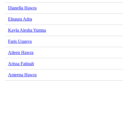
Dianella Hawra
Elnaura Adra
Kayla Alesha Yumna
Faris Uqasya
Aileen Hawra
Arissa Fatinah
Ameena Hawra