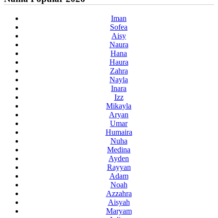
Iman
Sofea
Aisy
Naura
Hana
Haura
Zahra
Nayla
Inara
Izz
Mikayla
Aryan
Umar
Humaira
Nuha
Medina
Ayden
Rayyan
Adam
Noah
Azzahra
Aisyah
Maryam