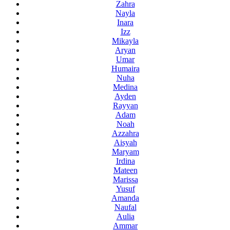
Zahra
Nayla
Inara
Izz
Mikayla
Aryan
Umar
Humaira
Nuha
Medina
Ayden
Rayyan
Adam
Noah
Azzahra
Aisyah
Maryam
Irdina
Mateen
Marissa
Yusuf
Amanda
Naufal
Aulia
Ammar