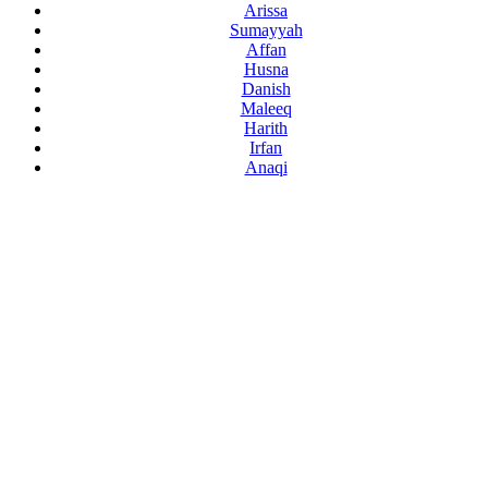
Arissa
Sumayyah
Affan
Husna
Danish
Maleeq
Harith
Irfan
Anaqi