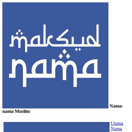
Nama-
nama Muslim
≡
Utama
Nama