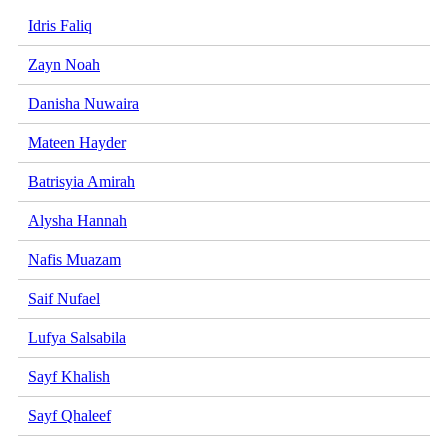
Idris Faliq
Zayn Noah
Danisha Nuwaira
Mateen Hayder
Batrisyia Amirah
Alysha Hannah
Nafis Muazam
Saif Nufael
Lufya Salsabila
Sayf Khalish
Sayf Qhaleef