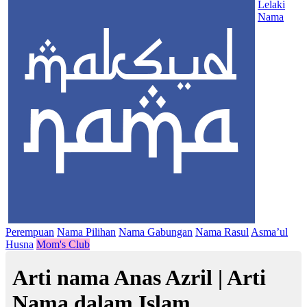
Lelaki
Nama
Perempuan
Nama Pilihan
Nama Gabungan
Nama Rasul
Asma’ul
Husna
Mom's Club
Arti nama Anas Azril | Arti
Nama dalam Islam