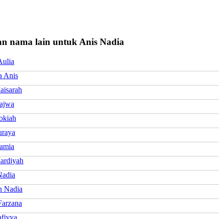
n nama lain untuk Anis Nadia
Aulia
a Anis
aisarah
ajwa
okiah
uraya
amia
ardiyah
Nadia
h Nadia
Farzana
afiyya