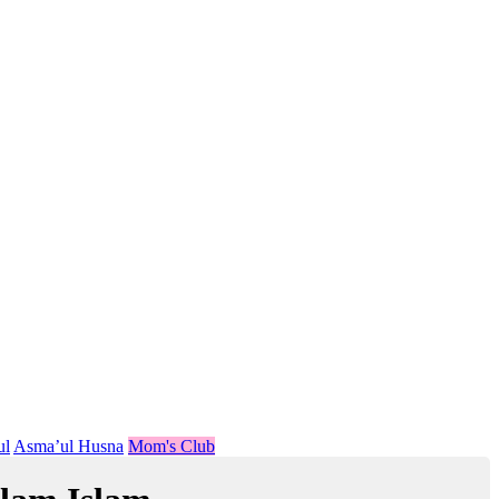
ul
Asma’ul Husna
Mom's Club