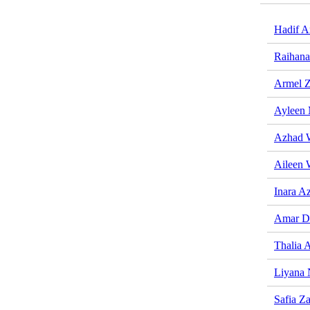
Hadif A
Raihana
Armel 
Ayleen
Azhad 
Aileen 
Inara A
Amar D
Thalia A
Liyana 
Safia Z