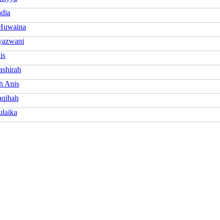
adia
Huwaina
yazwani
is
ashirah
h Anis
aqihah
ulaika