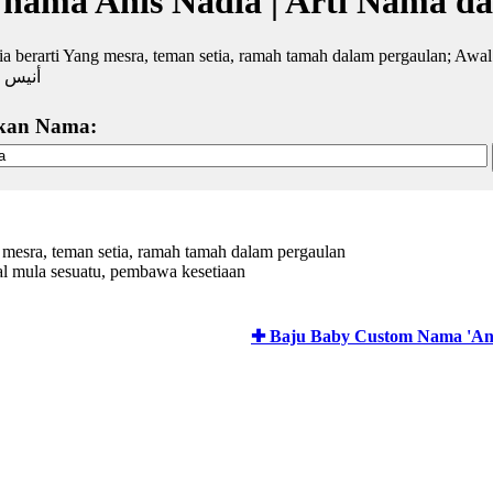
 nama Anis Nadia | Arti Nama d
a berarti Yang mesra, teman setia, ramah tamah dalam pergaulan; Awa
أنيس ن
kan Nama:
 mesra, teman setia, ramah tamah dalam pergaulan
l mula sesuatu, pembawa kesetiaan
✚ Baju Baby Custom Nama 'Ani