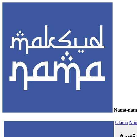
Nama-nam
≡
Utama
Nam