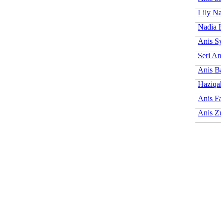
Lily N
Nadia 
Anis S
Seri An
Anis B
Haziqa
Anis F
Anis Z