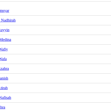
msyar
 Nadhirah
Zuyyin
 Medina
Wafiy
Wafa
zzahra
anish
tirah
Nafisah
ahra