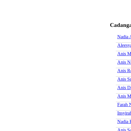
Cadanga
Nadia 
Aleesy
Anis M
Anis N
Anis R
Anis S
Anis D
Anis M
Farah 
Insyira
Nadia 
Anis S