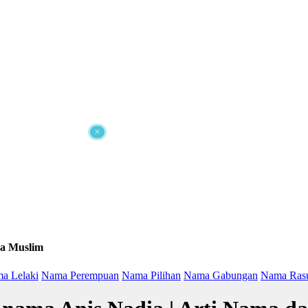
×
a Muslim
a Lelaki
Nama Perempuan
Nama Pilihan
Nama Gabungan
Nama Ras