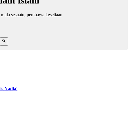
alam Islam
l mula sesuatu, pembawa kesetiaan
s Nadia'