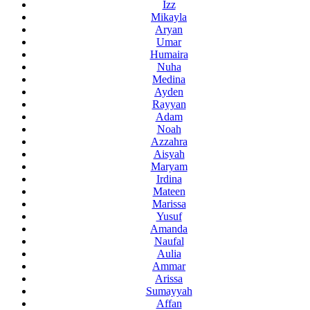
Izz
Mikayla
Aryan
Umar
Humaira
Nuha
Medina
Ayden
Rayyan
Adam
Noah
Azzahra
Aisyah
Maryam
Irdina
Mateen
Marissa
Yusuf
Amanda
Naufal
Aulia
Ammar
Arissa
Sumayyah
Affan