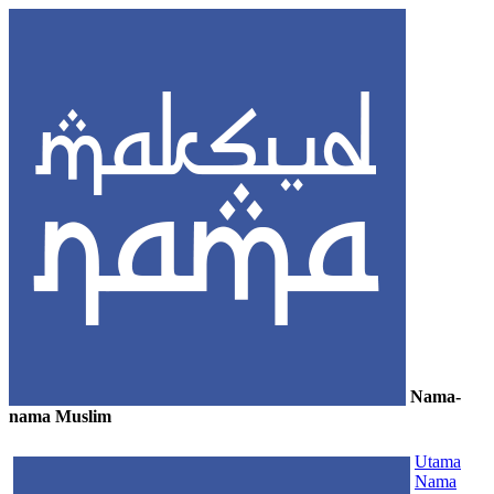
Nama-
nama Muslim
≡
Utama
Nama