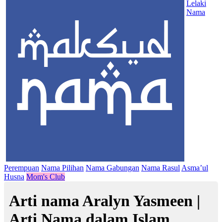
Lelaki
Nama
Perempuan
Nama Pilihan
Nama Gabungan
Nama Rasul
Asma’ul
Husna
Mom's Club
Arti nama Aralyn Yasmeen |
Arti Nama dalam Islam