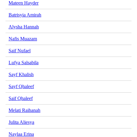
Mateen Hayder
Batrisyia Amirah
Alysha Hannah
Nafis Muazam
Saif Nufael
Lufya Salsabila
Sayf Khalish
Sayf Qhaleef
Saif Qhaleef
Melati Raihanah
Julita Aliesya
Naylaa Erina