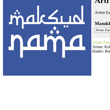
Arti
Arrian Ea
Masuk
Arrian Ean
Arrian: Ke
Haider: Ber