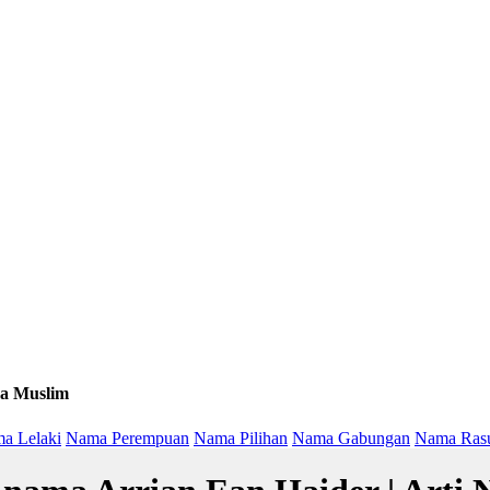
a Muslim
a Lelaki
Nama Perempuan
Nama Pilihan
Nama Gabungan
Nama Ras