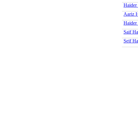
Haider
Aariz 
Haider
Saif Ha
Seif Ha