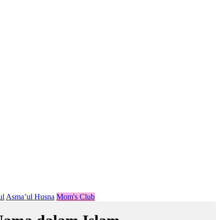
ul
Asma’ul Husna
Mom's Club