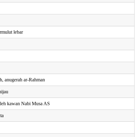
rmulut lebar
ah, anugerah ar-Rahman
hijau
oleh kawan Nabi Musa AS
ta