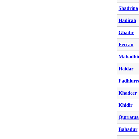
Shadrina
Hadirah
Ghadir
Ferran
Mahadhi
Haidar
Fadhlur
Khadeer
Khidir
Qurratua
Bahadur