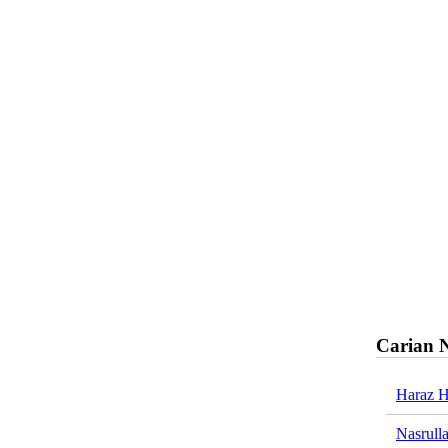
Carian 
Haraz H
Nasrull