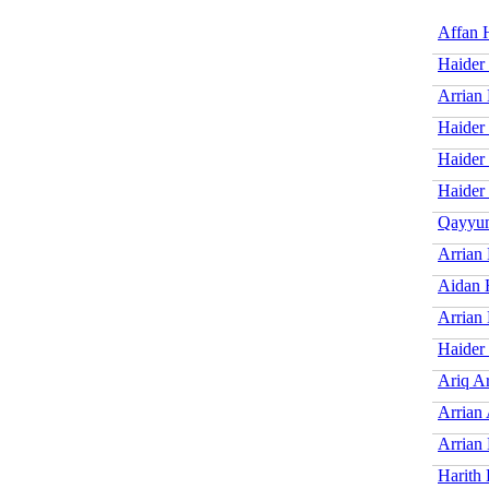
Affan 
Haider
Arrian 
Haider
Haider
Haider
Qayyu
Arrian
Aidan 
Arrian 
Haider
Ariq Ar
Arrian 
Arrian
Harith 