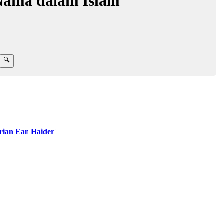
 Nama dalam Islam
ian Ean Haider'