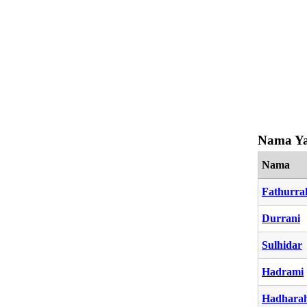
Nama Ya
Nama
Fathurr
Durrani
Sulhidar
Hadrami
Hadhara