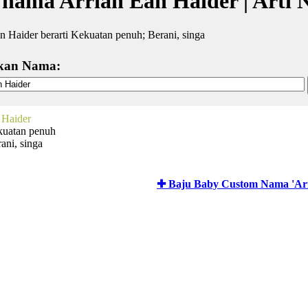
 nama Arrian Ean Haider | Arti
n Haider berarti Kekuatan penuh; Berani, singa
kan Nama:
 Haider
kuatan penuh
ani, singa
✚ Baju Baby Custom Nama 'Arr