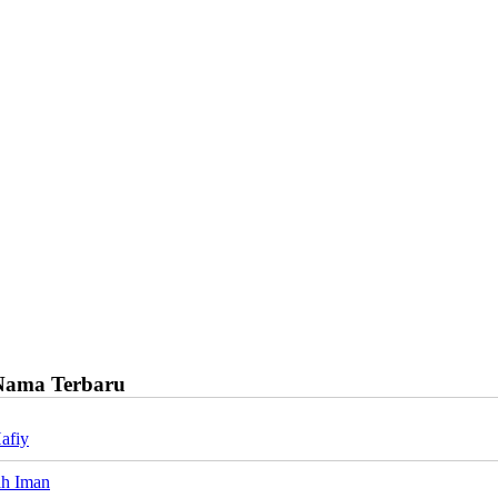
Nama Terbaru
afiy
ah Iman