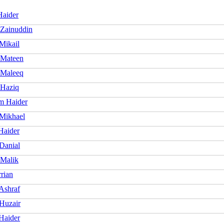
Haider
 Zainuddin
Mikail
 Mateen
 Maleeq
 Haziq
m Haider
 Mikhael
Haider
Danial
 Malik
rian
Ashraf
 Huzair
Haider