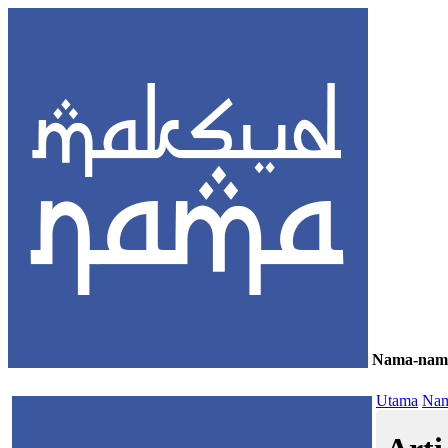
Nama-nam
≡
Utama
Nam