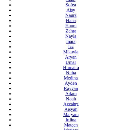
Sofea
Aisy
Naura
Hana
Haura
Zahra
Nayla
Inara
Izz
Mikayla
Aryan
Umar
Humaira
Nuha
Medina
Ayden
Rayyan
Adam
Noah
Azzahra
Aisyah
Maryam
Irdina
Mateen