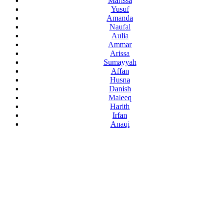
Marissa
Yusuf
Amanda
Naufal
Aulia
Ammar
Arissa
Sumayyah
Affan
Husna
Danish
Maleeq
Harith
Irfan
Anaqi