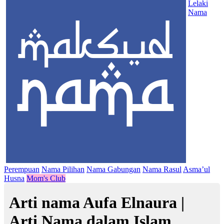
Lelaki
Nama
Perempuan
Nama Pilihan
Nama Gabungan
Nama Rasul
Asma’ul
Husna
Mom's Club
Arti nama Aufa Elnaura |
Arti Nama dalam Islam