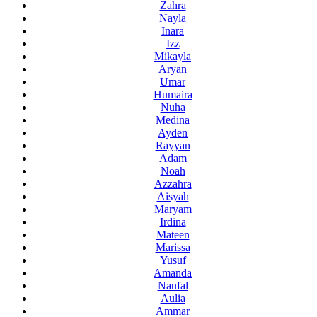
Zahra
Nayla
Inara
Izz
Mikayla
Aryan
Umar
Humaira
Nuha
Medina
Ayden
Rayyan
Adam
Noah
Azzahra
Aisyah
Maryam
Irdina
Mateen
Marissa
Yusuf
Amanda
Naufal
Aulia
Ammar