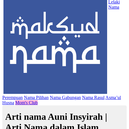
Lelaki
Nama
Perempuan
Nama Pilihan
Nama Gabungan
Nama Rasul
Asma’ul
Husna
Mom's Club
Arti nama Auni Insyirah |
Arti Nama dalam Islam