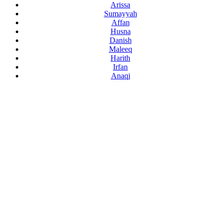
Arissa
Sumayyah
Affan
Husna
Danish
Maleeq
Harith
Irfan
Anaqi