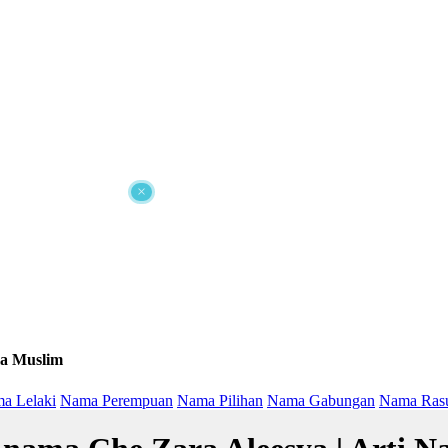
×
a Muslim
a Lelaki
Nama Perempuan
Nama Pilihan
Nama Gabungan
Nama Ras