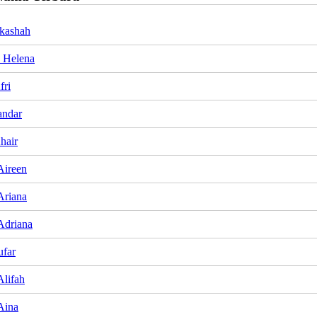
kashah
 Helena
fri
andar
hair
Aireen
Ariana
Adriana
ufar
Alifah
Aina