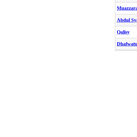
Muazzar
Abdul Sy
Qalisy
Dhafwatu