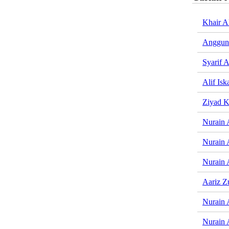
Khair A
Anggun
Syarif A
Alif Isk
Ziyad K
Nurain 
Nurain 
Nurain 
Aariz Z
Nurain 
Nurain 