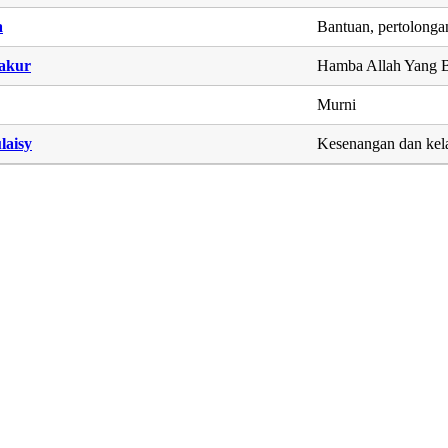
a
Bantuan, pertolonga
akur
Hamba Allah Yang 
Murni
laisy
Kesenangan dan kel