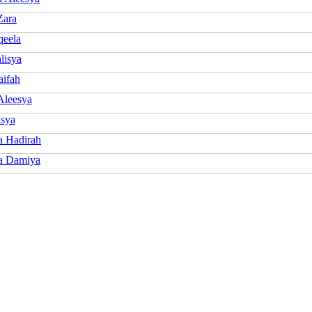
Zara
qeela
lisya
aifah
Aleesya
isya
a Hadirah
a Damiya