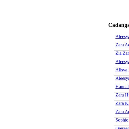
Cadanga
Aleesy
Zara Ad
Zia Za
Aleesy
Alisya
Aleesy
Hannah
Zara H
Zara K
Zara A
Sophie
Qairee