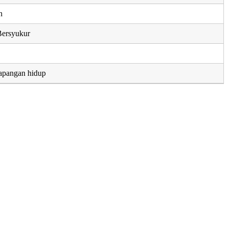
n
Bersyukur
apangan hidup