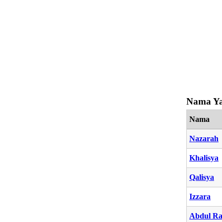
Nama Ya
Nama
Nazarah
Khalisya
Qalisya
Izzara
Abdul Ra