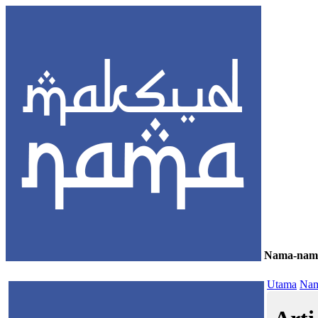
Nama-nam
≡
Utama
Nam