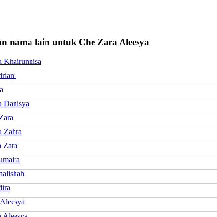
n nama lain untuk Che Zara Aleesya
a Khairunnisa
riani
ra
a Danisya
 Zara
a Zahra
 Zara
umaira
halishah
dira
 Aleesya
n Aleesya