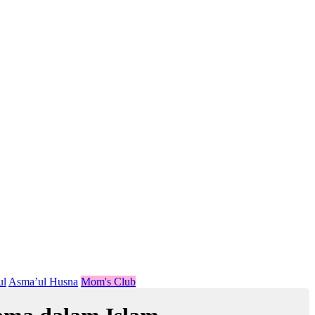
ul
Asma’ul Husna
Mom's Club