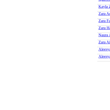
Kayla 
Zara A
Zara Fa
Zara H
Naura 
Zara A
Aleesy
Aleesy