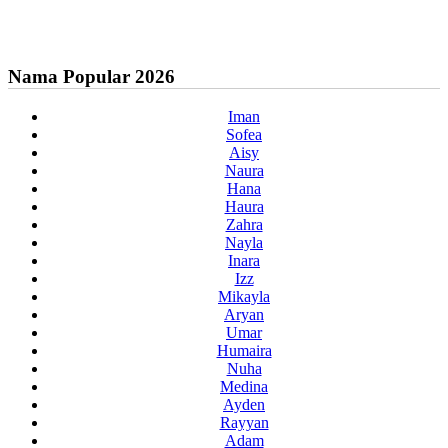
Nama Popular 2026
Iman
Sofea
Aisy
Naura
Hana
Haura
Zahra
Nayla
Inara
Izz
Mikayla
Aryan
Umar
Humaira
Nuha
Medina
Ayden
Rayyan
Adam