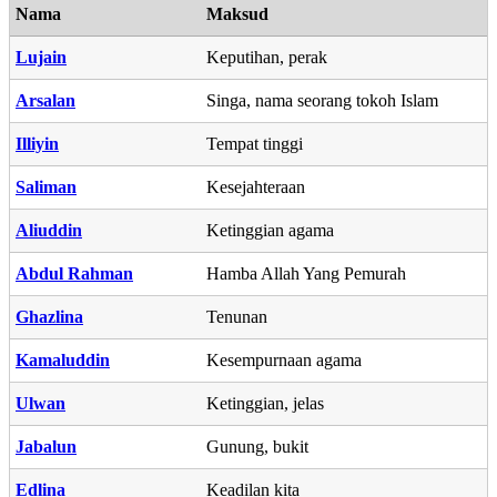
Nama
Maksud
Lujain
Keputihan, perak
Arsalan
Singa, nama seorang tokoh Islam
Illiyin
Tempat tinggi
Saliman
Kesejahteraan
Aliuddin
Ketinggian agama
Abdul Rahman
Hamba Allah Yang Pemurah
Ghazlina
Tenunan
Kamaluddin
Kesempurnaan agama
Ulwan
Ketinggian, jelas
Jabalun
Gunung, bukit
Edlina
Keadilan kita