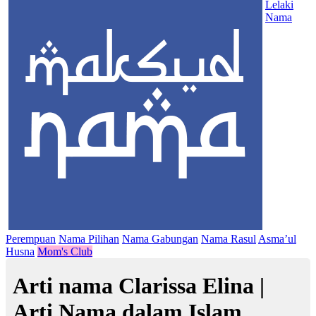
Lelaki
Nama
Perempuan
Nama Pilihan
Nama Gabungan
Nama Rasul
Asma’ul
Husna
Mom's Club
Arti nama Clarissa Elina |
Arti Nama dalam Islam