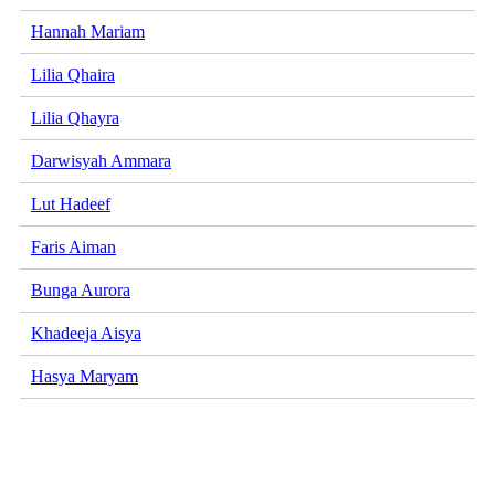
Hannah Mariam
Lilia Qhaira
Lilia Qhayra
Darwisyah Ammara
Lut Hadeef
Faris Aiman
Bunga Aurora
Khadeeja Aisya
Hasya Maryam