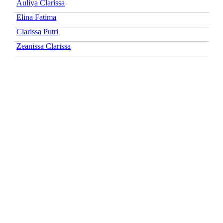
Auliya Clarissa
Elina Fatima
Clarissa Putri
Zeanissa Clarissa