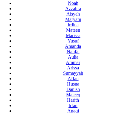
Noah
Azzahra
Aisyah
Maryam
Irdina
Mateen
Marissa
Yusuf
Amanda
Naufal
Aulia
Ammar
Arissa
Sumayyah
Affan
Husna
Danish
Maleeq
Harith
Irfan
Anaqi