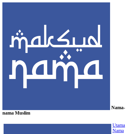
Nama-
nama Muslim
≡
Utama
Nama