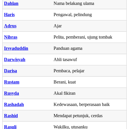
Dahlan
Nama belakang ulama
Haris
Pengawal, pelindung
Adrus
Ajar
Nibras
Pelita, pemberani, ujung tombak
Irsyaduddin
Panduan agama
Darwisyah
Ahli tasawuf
Darisa
Pembaca, pelajar
Rustam
Berani, kuat
Rusyda
Akal fikiran
Rashadah
Kedewasaan, berperasaan baik
Rashid
Mendapat petunjuk, cerdas
Rasuli
Wakilku, utusanku