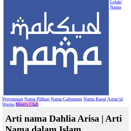
Lelaki
Nama
Perempuan
Nama Pilihan
Nama Gabungan
Nama Rasul
Asma’ul
Husna
Mom's Club
Arti nama Dahlia Arisa | Arti
Nama dalam Islam