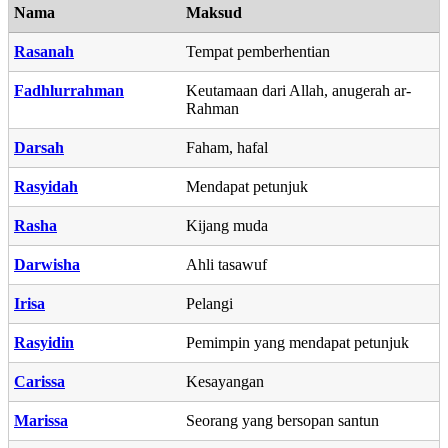
Nama
Maksud
Rasanah
Tempat pemberhentian
Fadhlurrahman
Keutamaan dari Allah, anugerah ar-
Rahman
Darsah
Faham, hafal
Rasyidah
Mendapat petunjuk
Rasha
Kijang muda
Darwisha
Ahli tasawuf
Irisa
Pelangi
Rasyidin
Pemimpin yang mendapat petunjuk
Carissa
Kesayangan
Marissa
Seorang yang bersopan santun