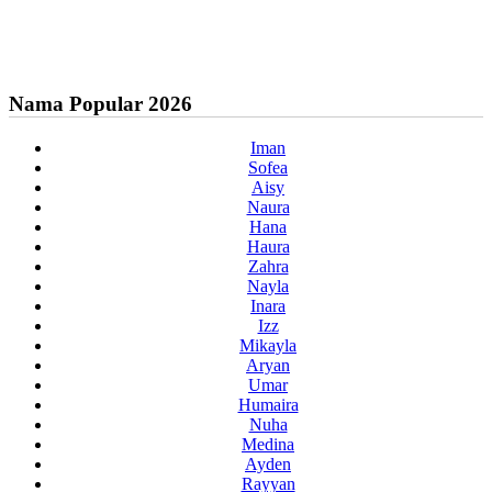
Nama Popular 2026
Iman
Sofea
Aisy
Naura
Hana
Haura
Zahra
Nayla
Inara
Izz
Mikayla
Aryan
Umar
Humaira
Nuha
Medina
Ayden
Rayyan