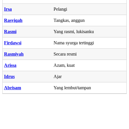
Irsa
Pelangi
Rasyiqah
Tangkas, anggun
Rasmi
Yang rasmi, lukisanku
Firdawsi
Nama syurga tertinggi
Rasmiyah
Secara resmi
Arissa
Azam, kuat
Idrus
Ajar
Abrisam
Yang lembut/tampan