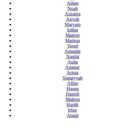
Adam
Noah
Azzahra
Aisyah
Maryam
Irdina
Mateen
Marissa
Yusuf
Amanda
Naufal
Aulia
Ammar
Arissa
Sumayyah
Affan
Husna
Danish
Maleeq
Harith
Irfan
Anaqi