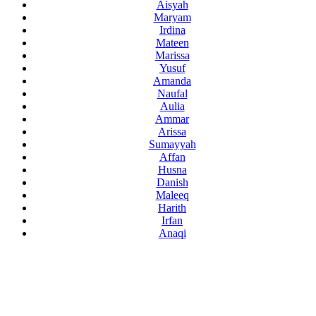
Aisyah
Maryam
Irdina
Mateen
Marissa
Yusuf
Amanda
Naufal
Aulia
Ammar
Arissa
Sumayyah
Affan
Husna
Danish
Maleeq
Harith
Irfan
Anaqi