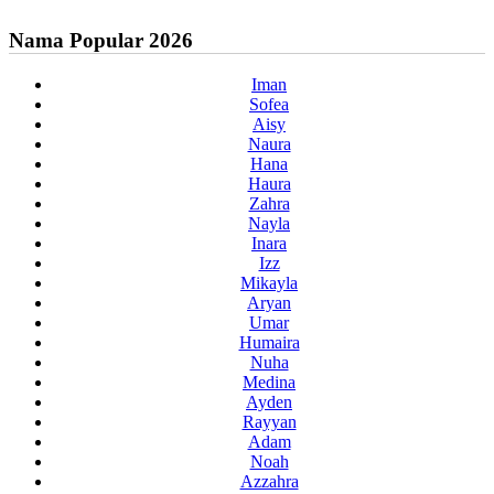
Nama Popular 2026
Iman
Sofea
Aisy
Naura
Hana
Haura
Zahra
Nayla
Inara
Izz
Mikayla
Aryan
Umar
Humaira
Nuha
Medina
Ayden
Rayyan
Adam
Noah
Azzahra