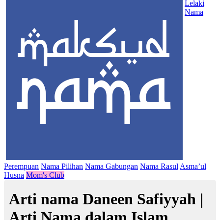
Lelaki
Nama
Perempuan
Nama Pilihan
Nama Gabungan
Nama Rasul
Asma’ul
Husna
Mom's Club
Arti nama Daneen Safiyyah |
Arti Nama dalam Islam