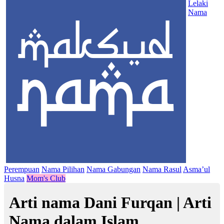
Lelaki
Nama
Perempuan
Nama Pilihan
Nama Gabungan
Nama Rasul
Asma’ul
Husna
Mom's Club
Arti nama Dani Furqan | Arti
Nama dalam Islam