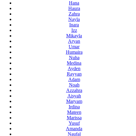
Hana
Haura
Zahra
Nayla
Inara
Izz
Mikayla
Aryan
Umar
Humaira
Nuha
Medina
Ayden
Rayyan
Adam
Noah
Azzahra
Aisyah
Maryam
Irdina
Mateen
Marissa
Yusuf
Amanda
Naufal