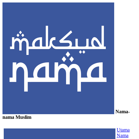
Nama-
nama Muslim
≡
Utama
Nama