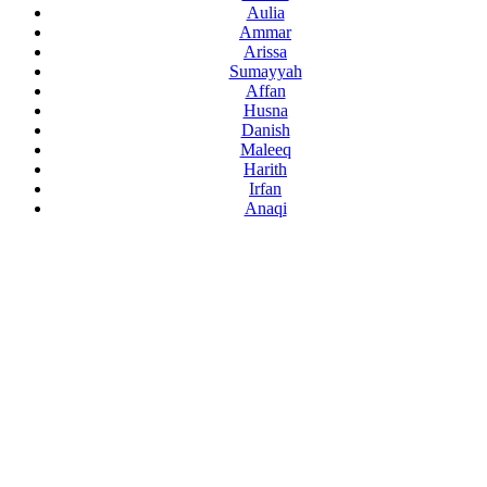
Aulia
Ammar
Arissa
Sumayyah
Affan
Husna
Danish
Maleeq
Harith
Irfan
Anaqi