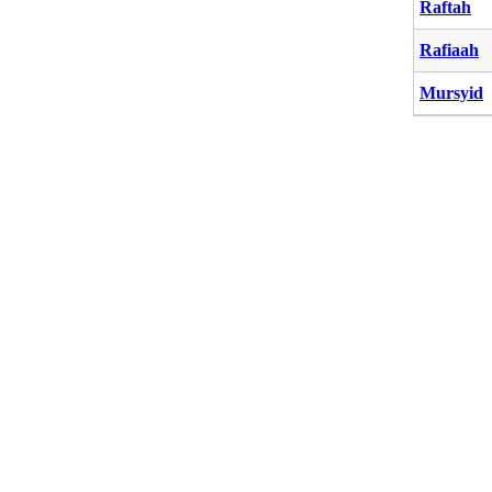
Raftah
Rafiaah
Mursyid