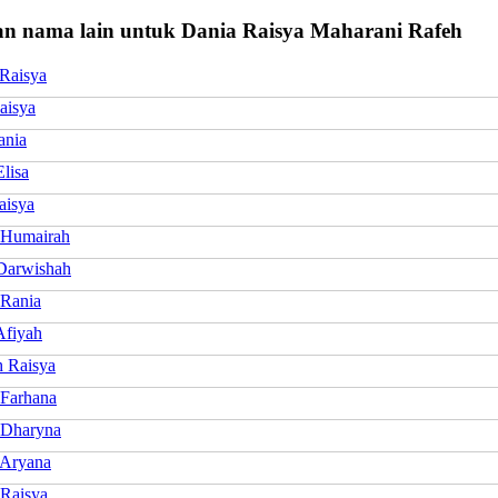
n nama lain untuk Dania Raisya Maharani Rafeh
Raisya
aisya
ania
lisa
aisya
 Humairah
Darwishah
 Rania
Afiyah
 Raisya
 Farhana
 Dharyna
 Aryana
Raisya