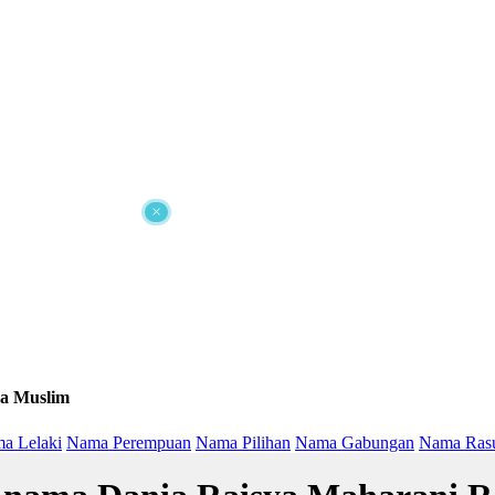
×
a Muslim
a Lelaki
Nama Perempuan
Nama Pilihan
Nama Gabungan
Nama Ras