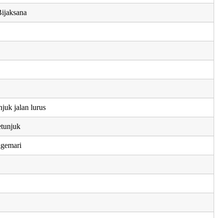
ijaksana
juk jalan lurus
etunjuk
igemari