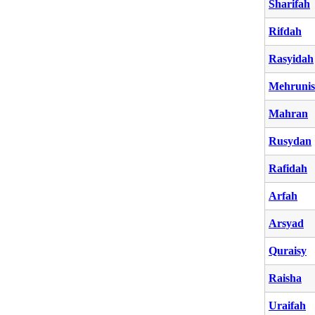
Sharifah
Rifdah
Rasyidah
Mehrunis
Mahran
Rusydan
Rafidah
Arfah
Arsyad
Quraisy
Raisha
Uraifah