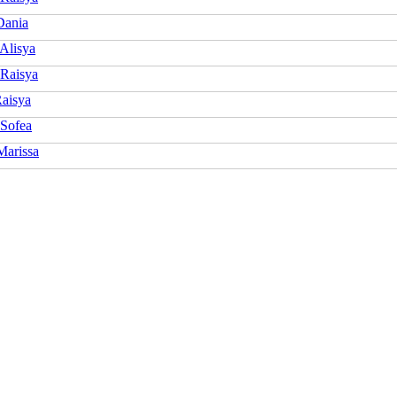
Dania
Alisya
Raisya
Raisya
 Sofea
Marissa