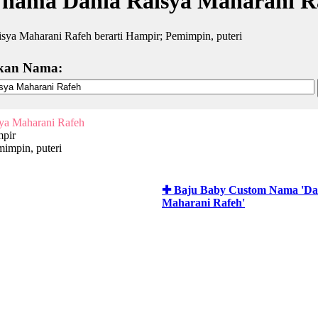
 nama Dania Raisya Maharani Ra
sya Maharani Rafeh berarti Hampir; Pemimpin, puteri
kan Nama:
ya Maharani Rafeh
mpir
mimpin, puteri
✚ Baju Baby Custom Nama 'Da
Maharani Rafeh'