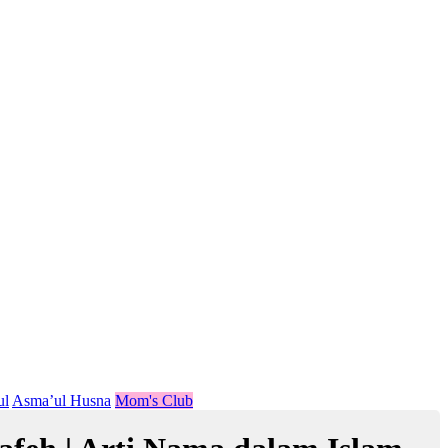
ul
Asma’ul Husna
Mom's Club