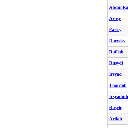
Abdul Ra
Arasy
Farisy
Darwisy
Rafilah
Rusydi
Irsyad
Tharifah
Irsyadud
Rasyiq
Arifah