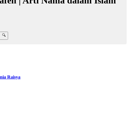
feh | Arti Nama dalam Islam
nia Raisya