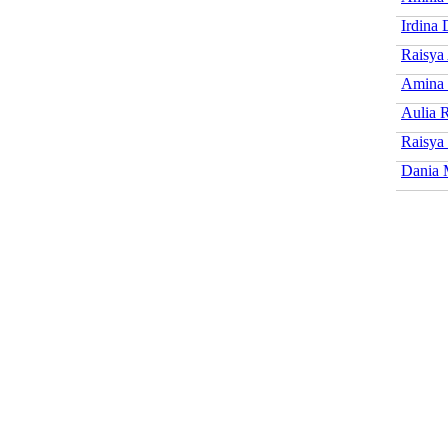
Irdina 
Raisya 
Amina 
Aulia 
Raisya
Dania 