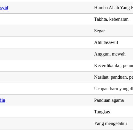
syid
Hamba Allah Yang B
Takhta, kebenaran
Segar
Ahli tasawuf
Anggun, mewah
Kecerdikanku, penun
Nasihat, panduan, p
Ucapan baru yang d
din
Panduan agama
Tangkas
Yang mengetahui