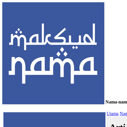
Nama-nam
≡
Utama
Nam