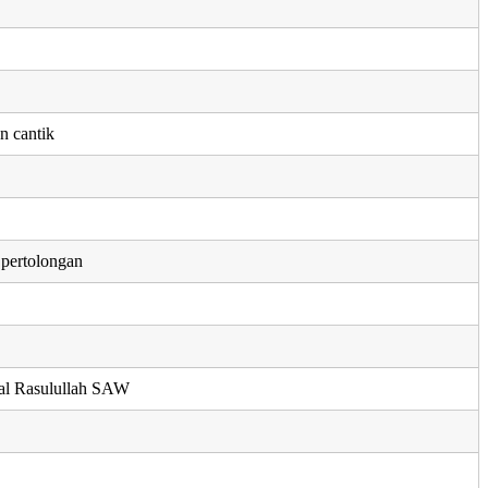
n
n cantik
 pertolongan
sal Rasulullah SAW