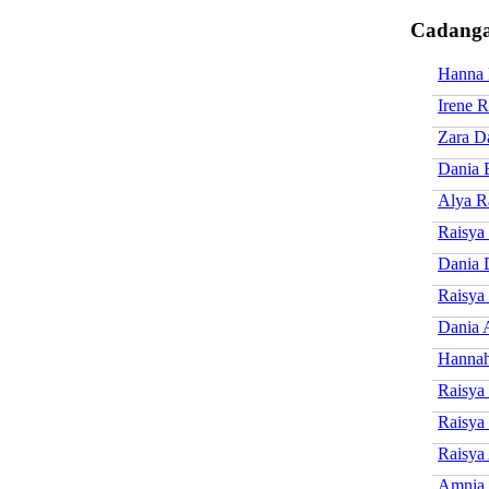
Cadanga
Hanna 
Irene R
Zara D
Dania E
Alya R
Raisya
Dania 
Raisya
Dania 
Hannah
Raisya
Raisya
Raisya
Amnia 