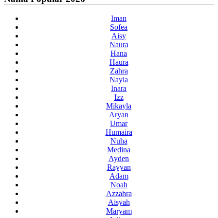
Iman
Sofea
Aisy
Naura
Hana
Haura
Zahra
Nayla
Inara
Izz
Mikayla
Aryan
Umar
Humaira
Nuha
Medina
Ayden
Rayyan
Adam
Noah
Azzahra
Aisyah
Maryam