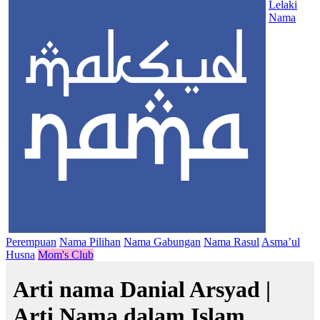
Lelaki
Nama
Perempuan
Nama Pilihan
Nama Gabungan
Nama Rasul
Asma’ul
Husna
Mom's Club
Arti nama Danial Arsyad |
Arti Nama dalam Islam