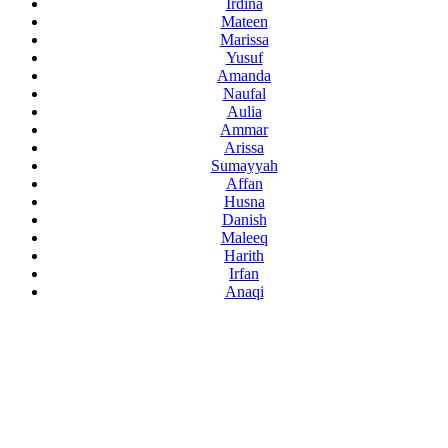
Irdina
Mateen
Marissa
Yusuf
Amanda
Naufal
Aulia
Ammar
Arissa
Sumayyah
Affan
Husna
Danish
Maleeq
Harith
Irfan
Anaqi