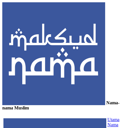
Nama-
nama Muslim
≡
Utama
Nama