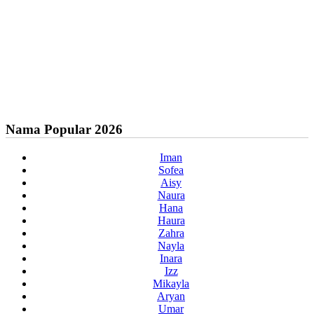
Nama Popular 2026
Iman
Sofea
Aisy
Naura
Hana
Haura
Zahra
Nayla
Inara
Izz
Mikayla
Aryan
Umar