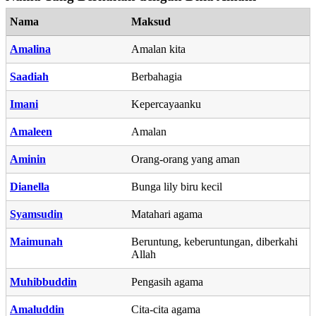
Nama
Maksud
Amalina
Amalan kita
Saadiah
Berbahagia
Imani
Kepercayaanku
Amaleen
Amalan
Aminin
Orang-orang yang aman
Dianella
Bunga lily biru kecil
Syamsudin
Matahari agama
Maimunah
Beruntung, keberuntungan, diberkahi
Allah
Muhibbuddin
Pengasih agama
Amaluddin
Cita-cita agama