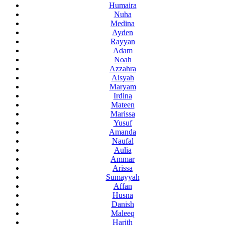
Humaira
Nuha
Medina
Ayden
Rayyan
Adam
Noah
Azzahra
Aisyah
Maryam
Irdina
Mateen
Marissa
Yusuf
Amanda
Naufal
Aulia
Ammar
Arissa
Sumayyah
Affan
Husna
Danish
Maleeq
Harith