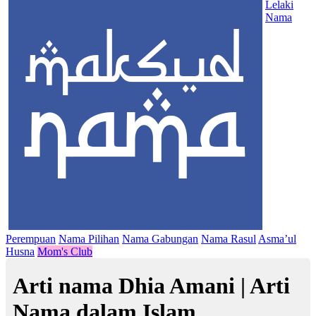
Lelaki
Nama
Perempuan
Nama Pilihan
Nama Gabungan
Nama Rasul
Asma’ul
Husna
Mom's Club
Arti nama Dhia Amani | Arti
Nama dalam Islam