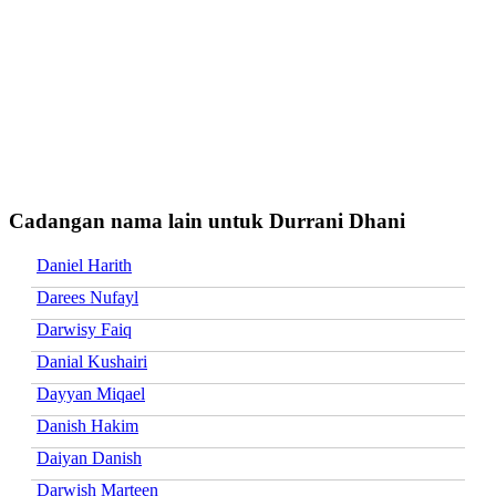
Cadangan nama lain untuk Durrani Dhani
Daniel Harith
Darees Nufayl
Darwisy Faiq
Danial Kushairi
Dayyan Miqael
Danish Hakim
Daiyan Danish
Darwish Marteen