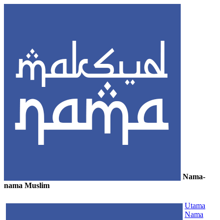
Nama-
nama Muslim
≡
Utama
Nama