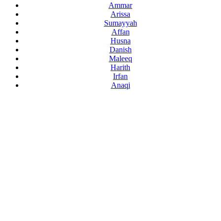
Ammar
Arissa
Sumayyah
Affan
Husna
Danish
Maleeq
Harith
Irfan
Anaqi