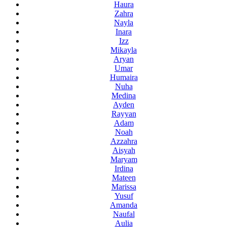
Haura
Zahra
Nayla
Inara
Izz
Mikayla
Aryan
Umar
Humaira
Nuha
Medina
Ayden
Rayyan
Adam
Noah
Azzahra
Aisyah
Maryam
Irdina
Mateen
Marissa
Yusuf
Amanda
Naufal
Aulia