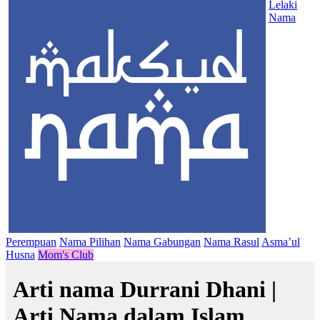
Lelaki
Nama
Perempuan
Nama Pilihan
Nama Gabungan
Nama Rasul
Asma’ul
Husna
Mom's Club
Arti nama Durrani Dhani |
Arti Nama dalam Islam