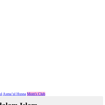
ul
Asma’ul Husna
Mom's Club