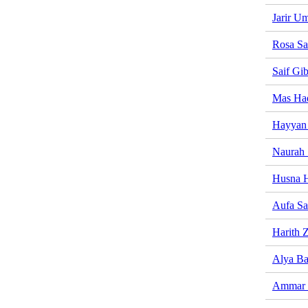
Jarir U
Rosa Sa
Saif Gi
Mas Had
Hayyan
Naurah 
Husna 
Aufa Sa
Harith 
Alya Bat
Ammar 