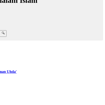
dalam Islam
man Uhda'