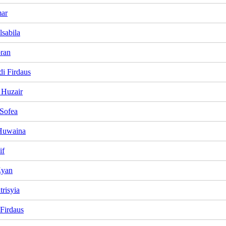
mar
lsabila
bran
i Firdaus
 Huzair
Sofea
Huwaina
if
Zyan
risyia
Firdaus