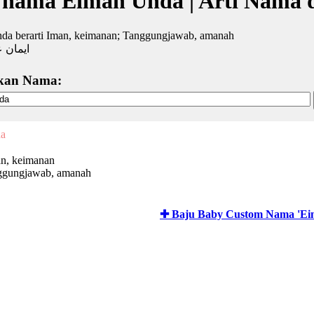
 nama Eiman Uhda | Arti Nama 
da berarti Iman, keimanan; Tanggungjawab, amanah
ايمان ع
kan Nama:
a
n, keimanan
ggungjawab, amanah
✚ Baju Baby Custom Nama 'Ei