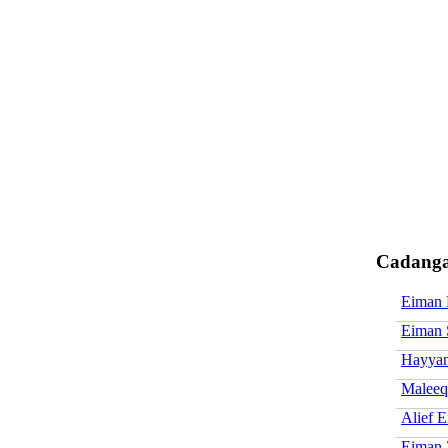
Cadanga
Eiman 
Eiman 
Hayya
Maleeq
Alief 
Eiman 