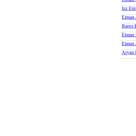
Izz Ei
Eiman 
Raees 
Eiman 
Eiman 
Aryan 