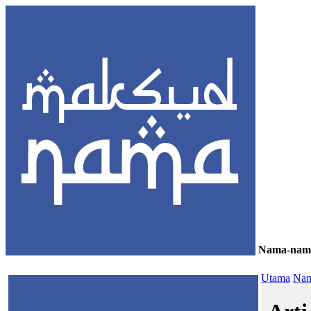
Nama-nam
≡
Utama
Nam