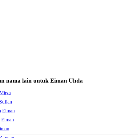
n nama lain untuk Eiman Uhda
Mirza
Sufian
n Eiman
 Eiman
Eiman
Zayyan