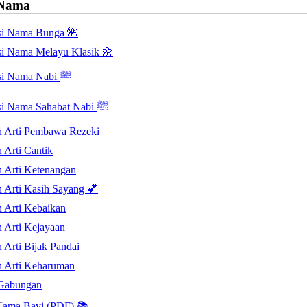
 Nama
asi Nama Bunga 🌺
asi Nama Melayu Klasik 🌼
Inspirasi Nama Nabi ﷺ
Inspirasi Nama Sahabat Nabi ﷺ
 Arti Pembawa Rezeki
 Arti Cantik
 Arti Ketenangan
 Arti Kasih Sayang 💕
 Arti Kebaikan
 Arti Kejayaan
 Arti Bijak Pandai
 Arti Keharuman
Gabungan
ama Bayi (PDF) 📚