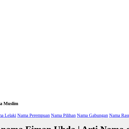
a Muslim
a Lelaki
Nama Perempuan
Nama Pilihan
Nama Gabungan
Nama Ras