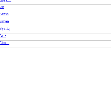
man
Arash
Eiman
Syafiq
Ariz
Eiman