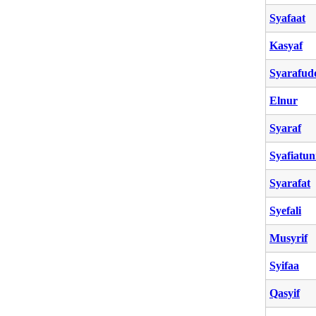
Syafaat
Kasyaf
Syarafud
Elnur
Syaraf
Syafiatun
Syarafat
Syefali
Musyrif
Syifaa
Qasyif