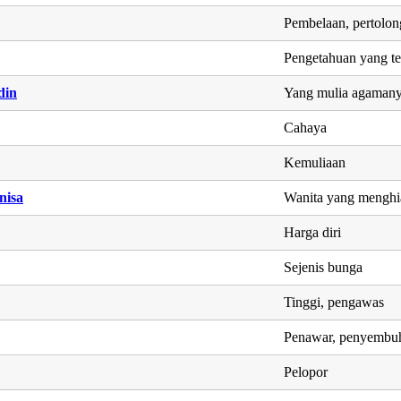
Pembelaan, pertolo
Pengetahuan yang t
din
Yang mulia agaman
Cahaya
Kemuliaan
nisa
Wanita yang menghia
Harga diri
Sejenis bunga
Tinggi, pengawas
Penawar, penyembu
Pelopor