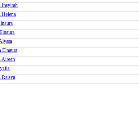
 Insyirah
a Helena
lnaura
Elnaura
Alyssa
n Elnaura
a Aireen
yafia
a Raisya