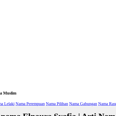
a Muslim
a Lelaki
Nama Perempuan
Nama Pilihan
Nama Gabungan
Nama Ras