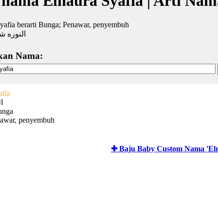
 nama Elnaura Syafia | Arti Na
yafia berarti Bunga; Penawar, penyembuh
النوره شا
kan Nama:
afia
ا
unga
nawar, penyembuh
✚ Baju Baby Custom Nama 'Eln