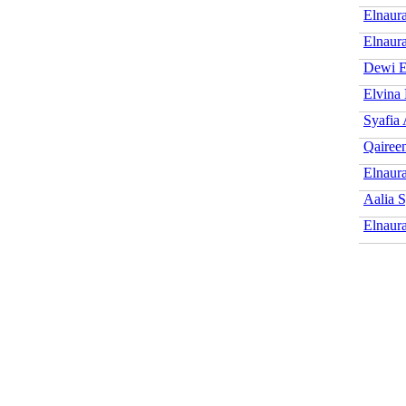
Elnaura
Elnaur
Dewi E
Elvina 
Syafia 
Qairee
Elnaur
Aalia S
Elnaur