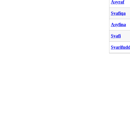
Asyraf
Syafiqa
Asyfina
Syafi
Syarifud