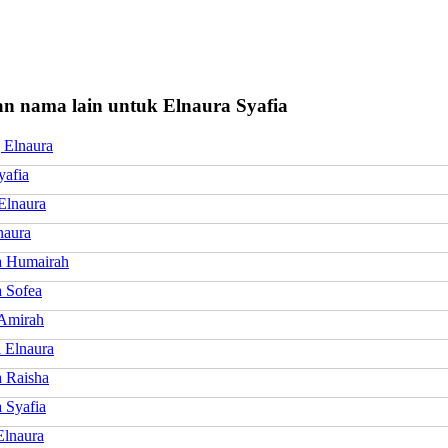
n nama lain untuk Elnaura Syafia
 Elnaura
yafia
Elnaura
naura
a Humairah
a Sofea
 Amirah
a Elnaura
a Raisha
 Syafia
lnaura