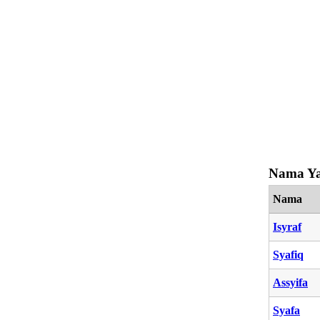
Nama Ya
Nama
Isyraf
Syafiq
Assyifa
Syafa