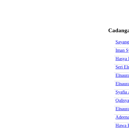
Cadanga
Sayang
Iman S
Hasya 
Seri El
Elnaur
Elnaur
Syafia
Qalisy
Elnaur
Adeena
Hawa E