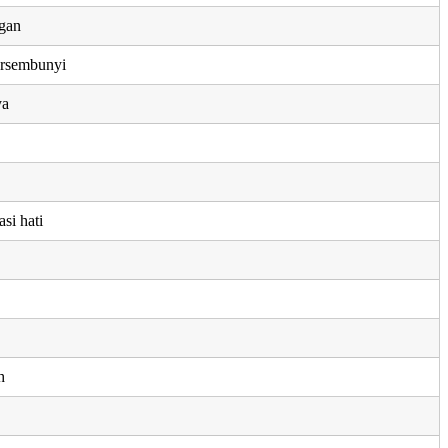
ngan
ersembunyi
ya
si hati
h