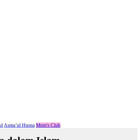
ul
Asma’ul Husna
Mom's Club