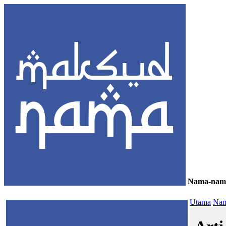
Nama-nam
≡
Utama
Nam