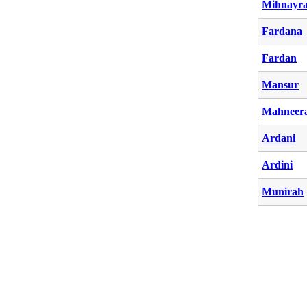
Mihnayr
Fardana
Fardan
Mansur
Mahneer
Ardani
Ardini
Munirah