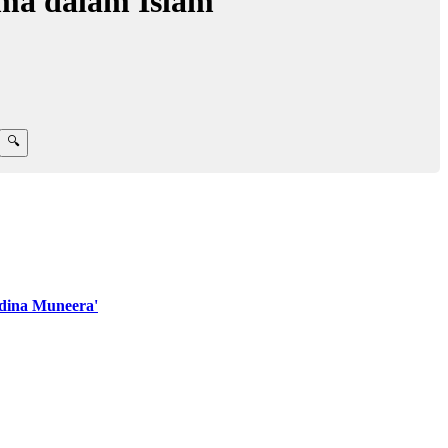
ama dalam Islam
dina Muneera'