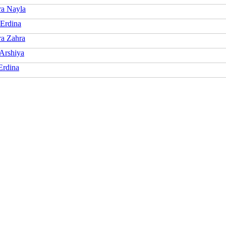
a Nayla
 Erdina
a Zahra
 Arshiya
Erdina