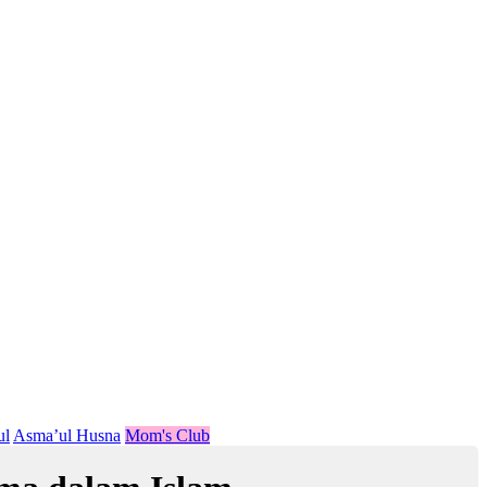
ul
Asma’ul Husna
Mom's Club