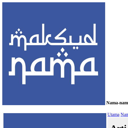
Nama-nam
≡
Utama
Nam