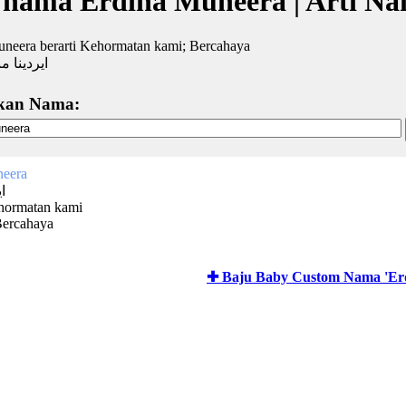
 nama Erdina Muneera | Arti N
uneera berarti Kehormatan kami; Bercahaya
ايردينا م
kan Nama:
neera
ا
hormatan kami
Bercahaya
✚ Baju Baby Custom Nama 'Er