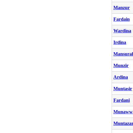
Manzur
Fardain
Wardina
Irdina
Mansura
Munzir
Ardina
Muntasir
Fardani
Munaww
Muntaza