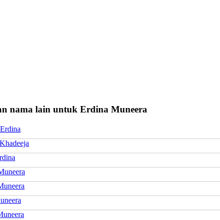
n nama lain untuk Erdina Muneera
 Erdina
 Khadeeja
rdina
Muneera
Muneera
uneera
Muneera