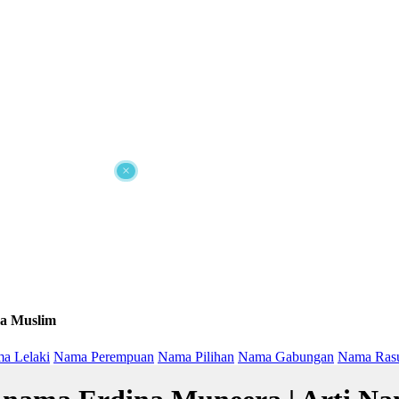
×
a Muslim
a Lelaki
Nama Perempuan
Nama Pilihan
Nama Gabungan
Nama Ras