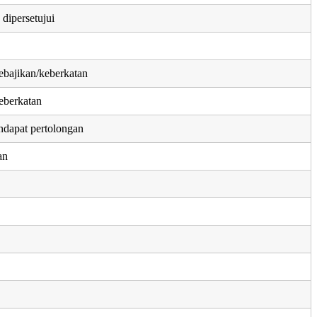
 dipersetujui
ebajikan/keberkatan
eberkatan
dapat pertolongan
an