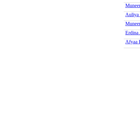
Muneer
Auliya
Muneer
Erdina
Afyaa 