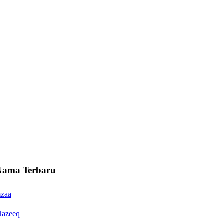
Nama Terbaru
mzaa
Hazeeq