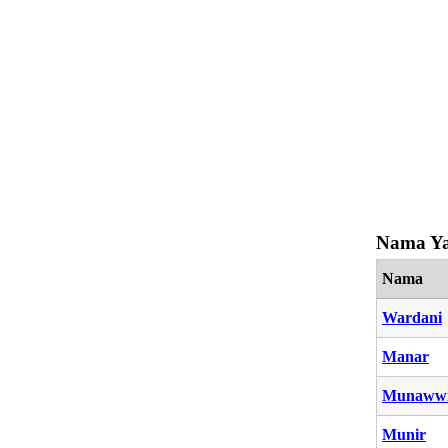
Nama Ya
Nama
Wardani
Manar
Munaww
Munir