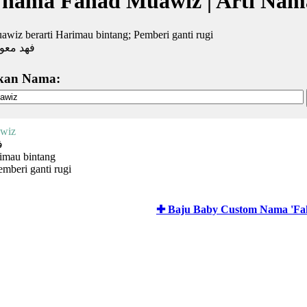
 nama Fahad Muawiz | Arti Nam
wiz berarti Harimau bintang; Pemberi ganti rugi
فهد معو
kan Nama:
wiz
ف
imau bintang
mberi ganti rugi
✚ Baju Baby Custom Nama 'Fa