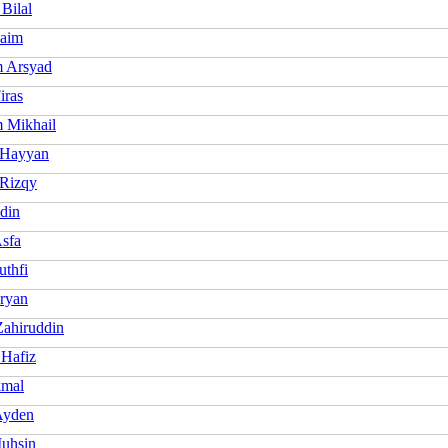
Bilal
Naim
 Arsyad
iras
 Mikhail
 Hayyan
 Rizqy
din
Asfa
uthfi
Aryan
Zahiruddin
 Hafiz
kmal
Ayden
Muhsin