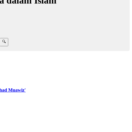
a dalam Islam
had Muawiz'