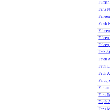
Furqan 
Faris 
Faheem
Fateh F
Faheem
Faleeq
Faleeq
Fath Ai
Fateh 
Fathi L
Fatih 
Faruq 
Farhan
Faris I
Faqih 
Faris 