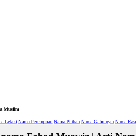
a Muslim
a Lelaki
Nama Perempuan
Nama Pilihan
Nama Gabungan
Nama Ras