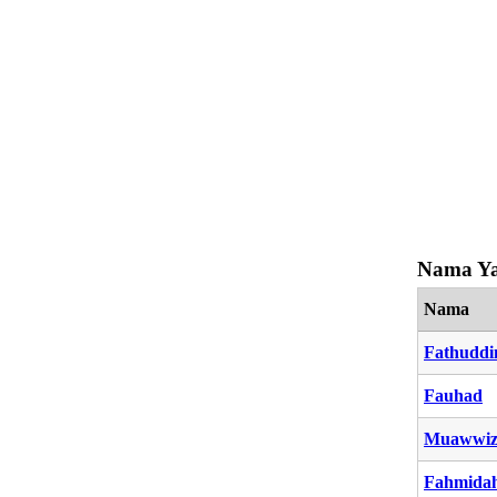
Nama Ya
Nama
Fathuddi
Fauhad
Muawwi
Fahmida