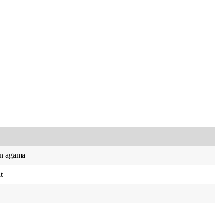
an agama
t