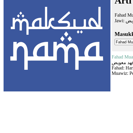
Arti
Fahad Mua
Jawi:
يض
Masuk
Fahad Mua
هد معويض
Fahad: Har
Muawiz: Pe