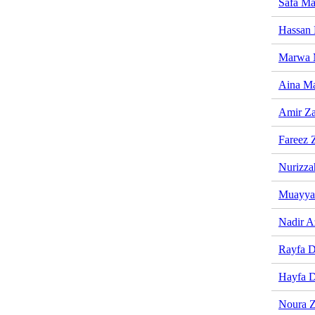
Safa Ma
Hassan 
Marwa 
Aina Ma
Amir Za
Fareez 
Nurizza
Muayyad
Nadir A
Rayfa D
Hayfa D
Noura Z