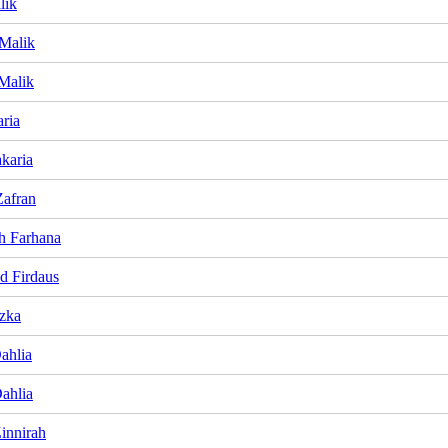
lik
Malik
Malik
ria
karia
Zafran
h Farhana
 Firdaus
zka
ahlia
ahlia
innirah