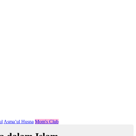
ul
Asma’ul Husna
Mom's Club