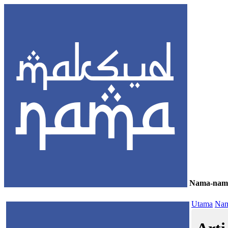
Nama-nam
≡
Utama
Nam