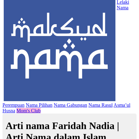
Lelaki
Nama
Perempuan
Nama Pilihan
Nama Gabungan
Nama Rasul
Asma’ul
Husna
Mom's Club
Arti nama Faridah Nadia |
Arti Nama dalam Islam