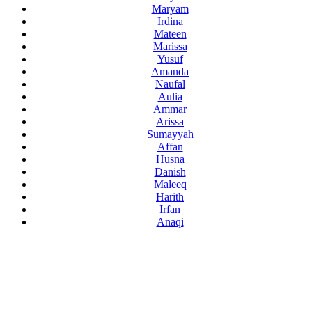
Maryam
Irdina
Mateen
Marissa
Yusuf
Amanda
Naufal
Aulia
Ammar
Arissa
Sumayyah
Affan
Husna
Danish
Maleeq
Harith
Irfan
Anaqi