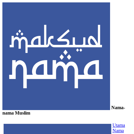
Nama-
nama Muslim
≡
Utama
Nama