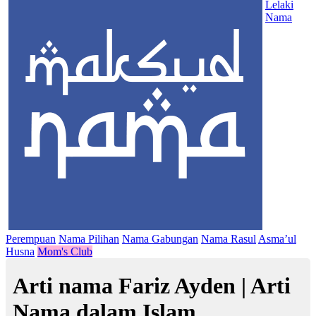
Lelaki
Nama
Perempuan
Nama Pilihan
Nama Gabungan
Nama Rasul
Asma’ul
Husna
Mom's Club
Arti nama Fariz Ayden | Arti
Nama dalam Islam