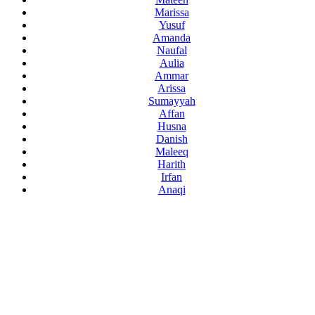
Marissa
Yusuf
Amanda
Naufal
Aulia
Ammar
Arissa
Sumayyah
Affan
Husna
Danish
Maleeq
Harith
Irfan
Anaqi