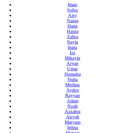
Iman
Sofea
Aisy
Naura
Hana
Haura
Zahra
Nayla
Inara
Izz
Mikayla
Aryan
Umar
Humaira
Nuha
Medina
Ayden
Rayyan
Adam
Noah
Azzahra
Aisyah
Maryam
Irdina
Mateen