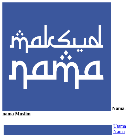
Nama-
nama Muslim
≡
Utama
Nama