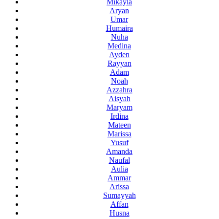
Mikayla
Aryan
Umar
Humaira
Nuha
Medina
Ayden
Rayyan
Adam
Noah
Azzahra
Aisyah
Maryam
Irdina
Mateen
Marissa
Yusuf
Amanda
Naufal
Aulia
Ammar
Arissa
Sumayyah
Affan
Husna