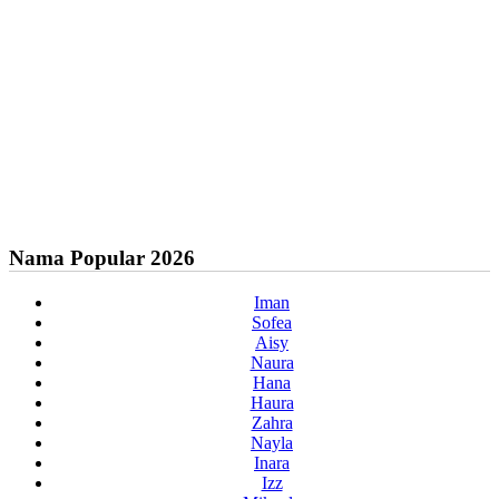
Nama Popular 2026
Iman
Sofea
Aisy
Naura
Hana
Haura
Zahra
Nayla
Inara
Izz