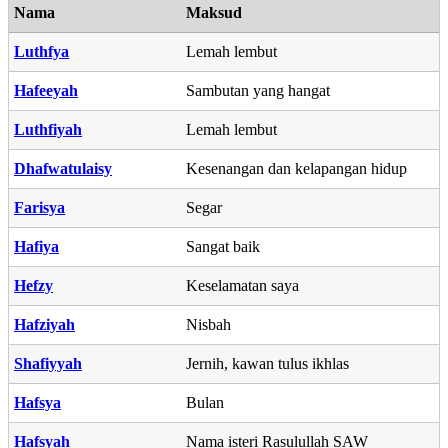
Nama
Maksud
Luthfya
Lemah lembut
Hafeeyah
Sambutan yang hangat
Luthfiyah
Lemah lembut
Dhafwatulaisy
Kesenangan dan kelapangan hidup
Farisya
Segar
Hafiya
Sangat baik
Hefzy
Keselamatan saya
Hafziyah
Nisbah
Shafiyyah
Jernih, kawan tulus ikhlas
Hafsya
Bulan
Hafsyah
Nama isteri Rasulullah SAW