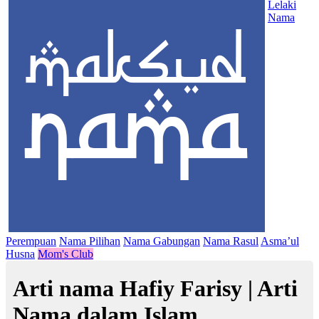
Lelaki
Nama
Perempuan
Nama Pilihan
Nama Gabungan
Nama Rasul
Asma’ul
Husna
Mom's Club
Arti nama Hafiy Farisy | Arti
Nama dalam Islam