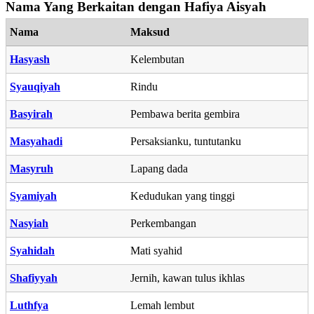
Nama Yang Berkaitan dengan Hafiya Aisyah
Nama
Maksud
Hasyash
Kelembutan
Syauqiyah
Rindu
Basyirah
Pembawa berita gembira
Masyahadi
Persaksianku, tuntutanku
Masyruh
Lapang dada
Syamiyah
Kedudukan yang tinggi
Nasyiah
Perkembangan
Syahidah
Mati syahid
Shafiyyah
Jernih, kawan tulus ikhlas
Luthfya
Lemah lembut