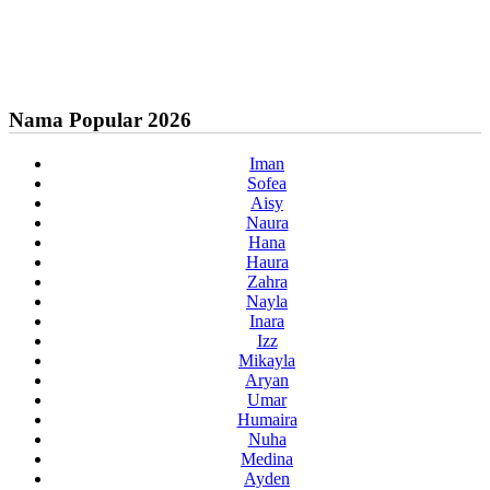
Nama Popular 2026
Iman
Sofea
Aisy
Naura
Hana
Haura
Zahra
Nayla
Inara
Izz
Mikayla
Aryan
Umar
Humaira
Nuha
Medina
Ayden