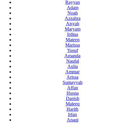
Rayyan
Adam
Noah
Azzahra
Aisyah
Maryam
Irdina
Mateen
Marissa
Yusuf
Amanda
Naufal
Aulia
Ammar
Arissa
Sumayyah
Affan
Husna
Danish
Maleeq
Harith
Irfan
Anaqi