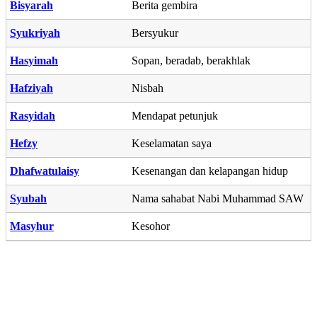
Bisyarah
Berita gembira
Syukriyah
Bersyukur
Hasyimah
Sopan, beradab, berakhlak
Hafziyah
Nisbah
Rasyidah
Mendapat petunjuk
Hefzy
Keselamatan saya
Dhafwatulaisy
Kesenangan dan kelapangan hidup
Syubah
Nama sahabat Nabi Muhammad SAW
Masyhur
Kesohor