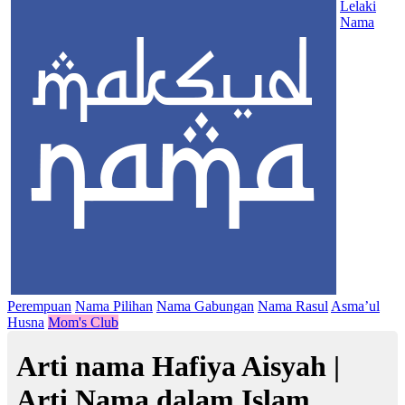
Lelaki
Nama
Perempuan
Nama Pilihan
Nama Gabungan
Nama Rasul
Asma’ul
Husna
Mom's Club
Arti nama Hafiya Aisyah |
Arti Nama dalam Islam