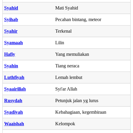
Syahid
Mati Syahid
Syihab
Pecahan bintang, meteor
Syahir
Terkenal
Syamaah
Lilin
Hafiy
Yang memuliakan
Syahin
Tiang neraca
Luthfiyah
Lemah lembut
Syaairillah
Syi'ar Allah
Rusydah
Petunjuk jalan yg lurus
Syadiyah
Kebahagiaan, kegembiraan
Waaishah
Kelompok