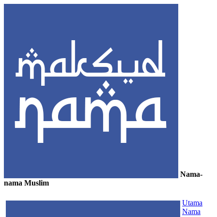
Nama-
nama Muslim
≡
Utama
Nama