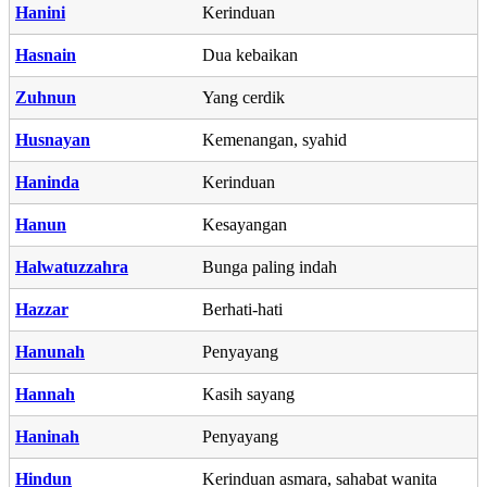
Hanini
Kerinduan
Hasnain
Dua kebaikan
Zuhnun
Yang cerdik
Husnayan
Kemenangan, syahid
Haninda
Kerinduan
Hanun
Kesayangan
Halwatuzzahra
Bunga paling indah
Hazzar
Berhati-hati
Hanunah
Penyayang
Hannah
Kasih sayang
Haninah
Penyayang
Hindun
Kerinduan asmara, sahabat wanita