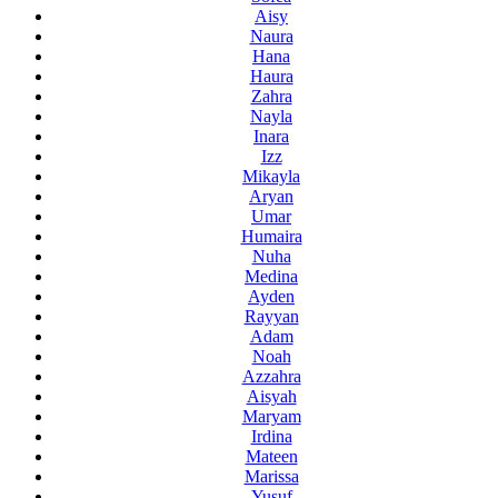
Aisy
Naura
Hana
Haura
Zahra
Nayla
Inara
Izz
Mikayla
Aryan
Umar
Humaira
Nuha
Medina
Ayden
Rayyan
Adam
Noah
Azzahra
Aisyah
Maryam
Irdina
Mateen
Marissa
Yusuf