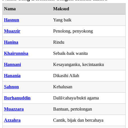
Nama
Maksud
Hasnun
Yang baik
Muazzir
Penolong, penyokong
Hanina
Rindu
Khairunnisa
Sebaik-baik wanita
Hannani
Kesayanganku, kecintaanku
Hanania
Dikasihi Allah
Sahnon
Kehalusan
Burhanuddin
Dalil/cahaya/bukti agama
Muazzara
Bantuan, pertolongan
Azzahra
Cantik, bijak dan bercahaya