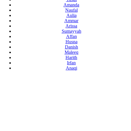
Amanda
Naufal
Aulia
Ammar
Arissa
Sumayyah
Affan
Husna
Danish
Maleeq
Harith
Irfan
Anaqi