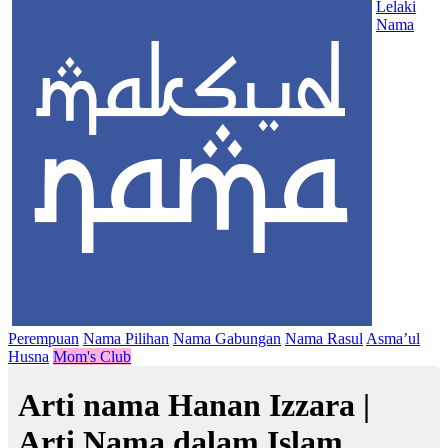
Lelaki
Nama
Perempuan
Nama Pilihan
Nama Gabungan
Nama Rasul
Asma’ul
Husna
Mom's Club
Arti nama Hanan Izzara |
Arti Nama dalam Islam