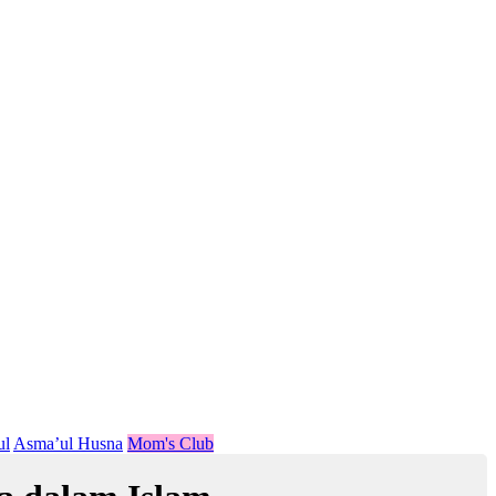
ul
Asma’ul Husna
Mom's Club