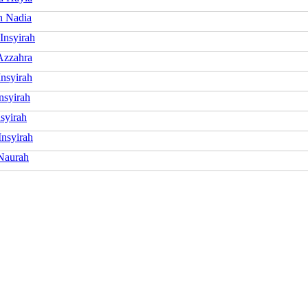
h Nadia
Insyirah
Azzahra
nsyirah
nsyirah
syirah
Insyirah
Naurah