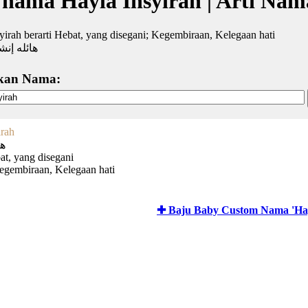
 nama Hayla Insyirah | Arti Na
yirah berarti Hebat, yang disegani; Kegembiraan, Kelegaan hati
هائله إنش
kan Nama:
irah
ها
at, yang disegani
Kegembiraan, Kelegaan hati
✚ Baju Baby Custom Nama 'Hay