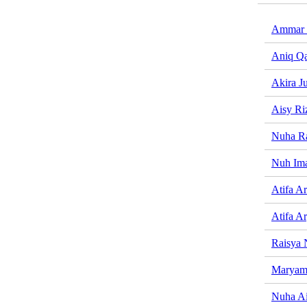
Ammar
Aniq Q
Akira J
Aisy Ri
Nuha R
Nuh Im
Atifa Ar
Atifa A
Raisya
Maryam
Nuha Ai