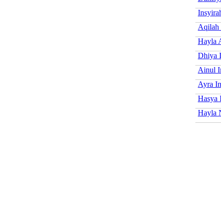
Insyira
Aqilah 
Hayla 
Dhiya I
Ainul I
Ayra In
Hasya 
Hayla 