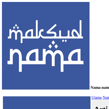
Nama-nam
≡
Utama
Nam