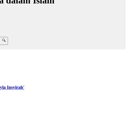
ma dalam Islam
la Insyirah'