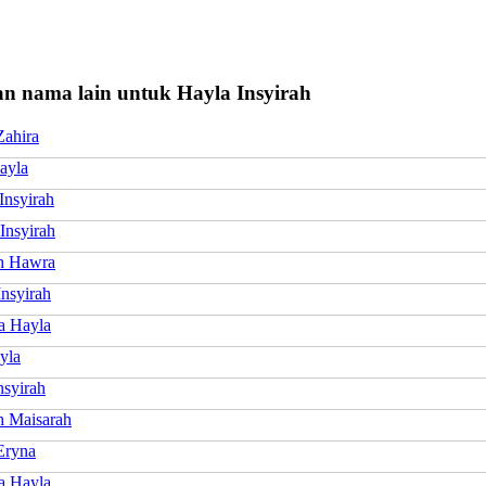
n nama lain untuk Hayla Insyirah
Zahira
ayla
Insyirah
Insyirah
ah Hawra
nsyirah
a Hayla
yla
Insyirah
h Maisarah
Eryna
a Hayla