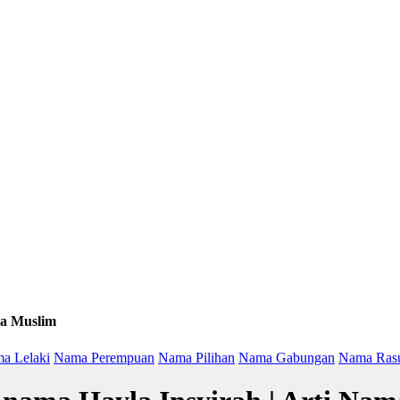
a Muslim
a Lelaki
Nama Perempuan
Nama Pilihan
Nama Gabungan
Nama Ras