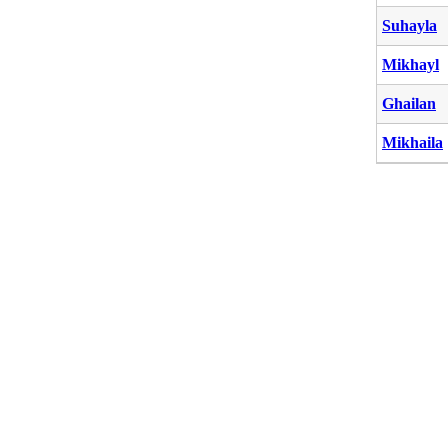
Suhayla
Mikhayl
Ghailan
Mikhaila