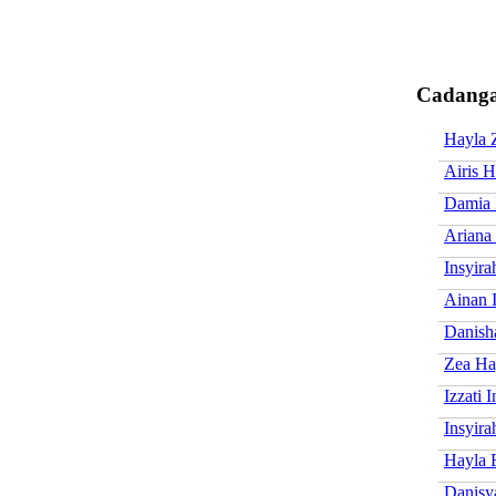
Cadanga
Hayla 
Airis H
Damia 
Ariana 
Insyir
Ainan I
Danish
Zea Ha
Izzati 
Insyira
Hayla 
Danisy