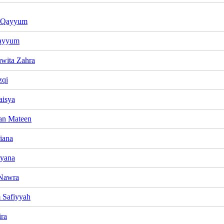
 Qayyum
ayyum
uwita Zahra
zqi
aisya
an Mateen
iana
ryana
 Nawra
 Safiyyah
ra