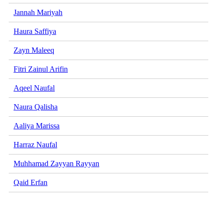
Jannah Mariyah
Haura Saffiya
Zayn Maleeq
Fitri Zainul Arifin
Aqeel Naufal
Naura Qalisha
Aaliya Marissa
Harraz Naufal
Muhhamad Zayyan Rayyan
Qaid Erfan