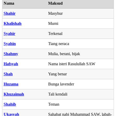
Nama
Maksud
Shahir
Masyhur
Khalishah
Murni
Syahir
Terkenal
Syahin
Tiang neraca
Shahmy
Mulia, berani, bijak
Hafsyah
Nama isteri Rasulullah SAW
Shah
Yang benar
Huzama
Bunga lavender
Khuzaimah
Tali kendali
Shahib
Teman
Ukasyah
Sahabat nabi Muhammad SAW, labah-