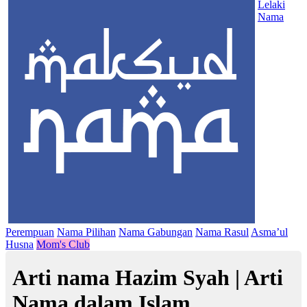
Lelaki
Nama
Perempuan
Nama Pilihan
Nama Gabungan
Nama Rasul
Asma’ul
Husna
Mom's Club
Arti nama Hazim Syah | Arti
Nama dalam Islam