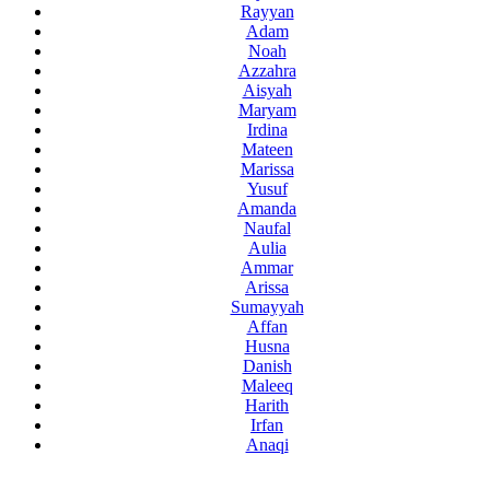
Rayyan
Adam
Noah
Azzahra
Aisyah
Maryam
Irdina
Mateen
Marissa
Yusuf
Amanda
Naufal
Aulia
Ammar
Arissa
Sumayyah
Affan
Husna
Danish
Maleeq
Harith
Irfan
Anaqi