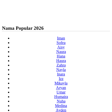
Nama Popular 2026
Iman
Sofea
Aisy
Naura
Hana
Haura
Zahra
Nayla
Inara
Izz
Mikayla
Aryan
Umar
Humaira
Nuha
Medina
Ayden