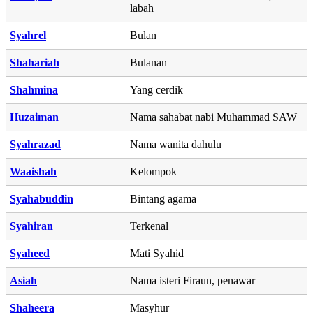
labah
Syahrel
Bulan
Shahariah
Bulanan
Shahmina
Yang cerdik
Huzaiman
Nama sahabat nabi Muhammad SAW
Syahrazad
Nama wanita dahulu
Waaishah
Kelompok
Syahabuddin
Bintang agama
Syahiran
Terkenal
Syaheed
Mati Syahid
Asiah
Nama isteri Firaun, penawar
Shaheera
Masyhur