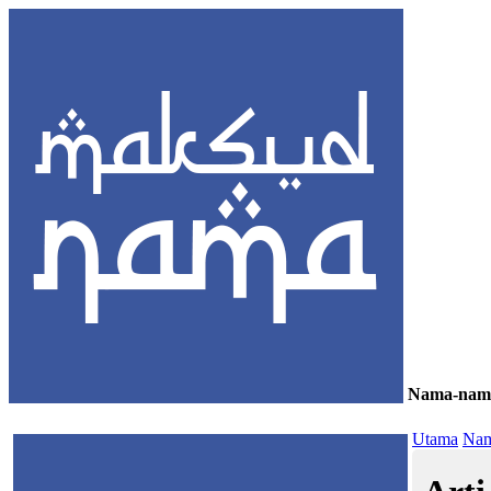
Nama-nam
≡
Utama
Nam