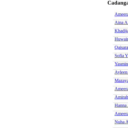
Cadanga
Ameera
Aina A
Khadij
Huwai
Qaisar
Sofia 
Yasmin
Ayleen
Mazay
Ameera
Amirah
Hanna
Ameera
Nuha 