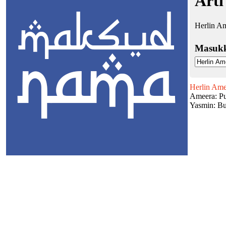
Arti
Herlin Am
Masuk
Herlin Ame
Ameera: Put
Yasmin: Bu