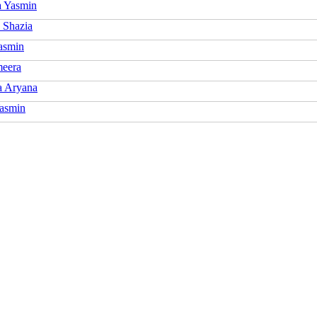
a Yasmin
 Shazia
asmin
eera
 Aryana
Yasmin