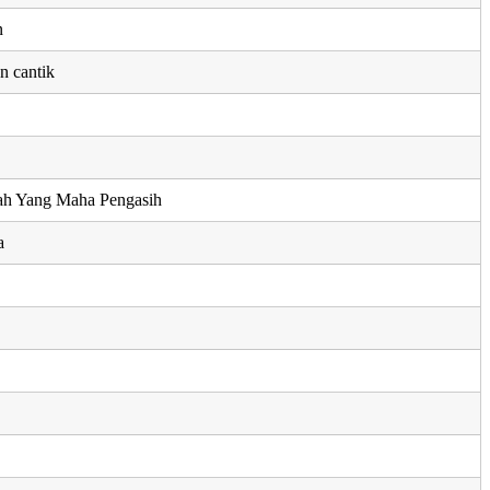
n
n cantik
lah Yang Maha Pengasih
a