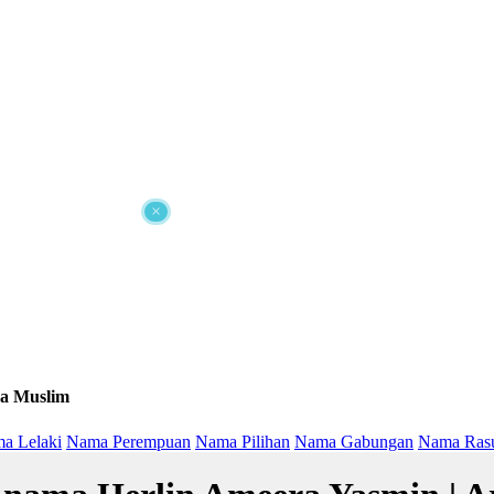
×
a Muslim
a Lelaki
Nama Perempuan
Nama Pilihan
Nama Gabungan
Nama Ras