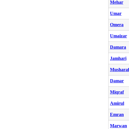
Mehar
Umar
Omera
Umaizar
Damara
Jamhari
Mushara
Damar
Miqraf
Amirul
Emran
Marwan