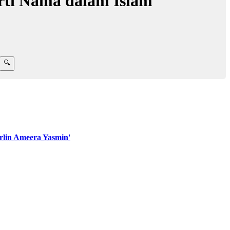
rti Nama dalam Islam
lin Ameera Yasmin'