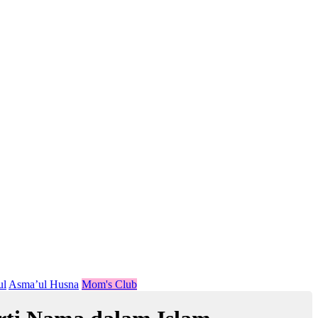
ul
Asma’ul Husna
Mom's Club