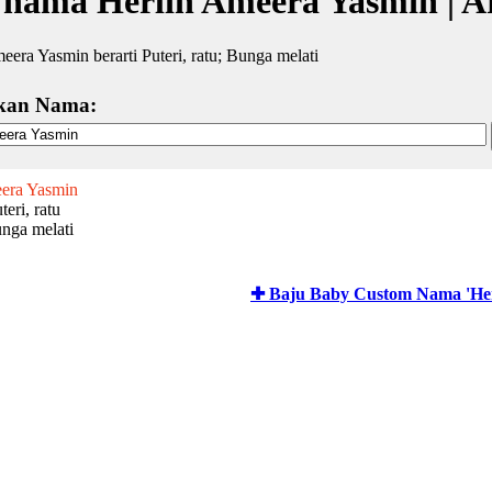
 nama Herlin Ameera Yasmin | A
eera Yasmin berarti Puteri, ratu; Bunga melati
kan Nama:
era Yasmin
eri, ratu
nga melati
✚ Baju Baby Custom Nama 'Her