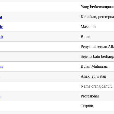
Yang berkemampua
a
Kebaikan, perempua
ir
Maskulin
ah
Bulan
Penyahut seruan Al
Sejenis batu berharg
am
Bulan Muharram
Anak jati watan
Nama orang dahulu
a
Profesional
Terpilih