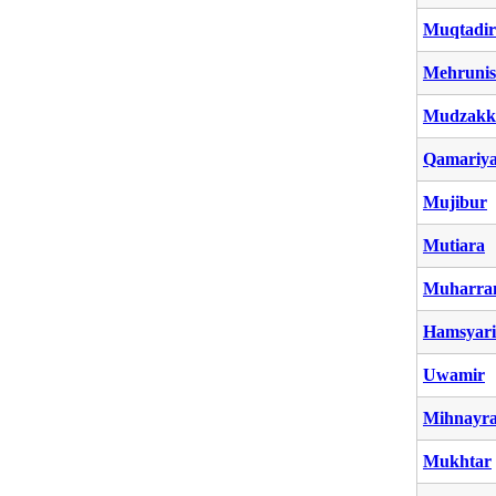
Muqtadir
Mehrunis
Mudzakk
Qamariy
Mujibur
Mutiara
Muharr
Hamsyari
Uwamir
Mihnayr
Mukhtar