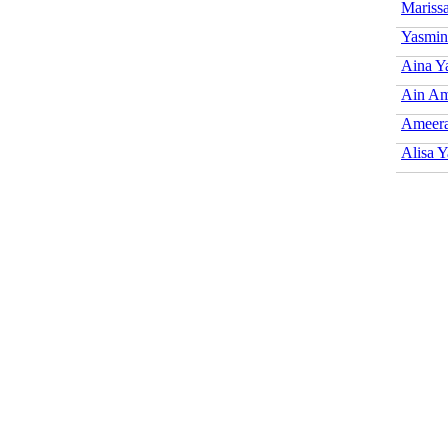
Mariss
Yasmin
Aina Y
Ain Am
Ameera
Alisa 