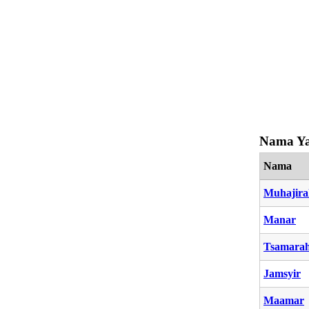
Nama Ya
Nama
Muhajira
Manar
Tsamara
Jamsyir
Maamar