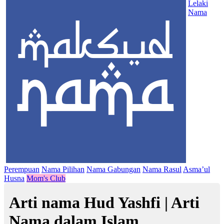
Lelaki
Nama
Perempuan
Nama Pilihan
Nama Gabungan
Nama Rasul
Asma’ul
Husna
Mom's Club
Arti nama Hud Yashfi | Arti
Nama dalam Islam