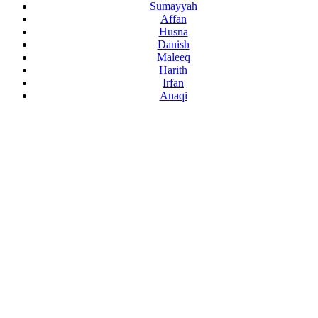
Sumayyah
Affan
Husna
Danish
Maleeq
Harith
Irfan
Anaqi