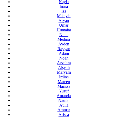
Nayla
Inara
Izz
Mikayla
Aryan
Umar
Humaira
Nuha
Medina
Ayden
Rayyan
Adam
Noah
Azzahra
Aisyah
Maryam
Irdina
Mateen
Marissa
Yusuf
Amanda
Naufal
Aulia
Ammar
Arissa