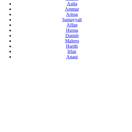
Aulia
Ammar
Arissa
Sumayyah
Affan
Husna
Danish
Maleeq
Harith
Irfan
Anaqi