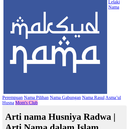
Lelaki
Nama
Perempuan
Nama Pilihan
Nama Gabungan
Nama Rasul
Asma’ul
Husna
Mom's Club
Arti nama Husniya Radwa |
Arti Nama dalam Islam