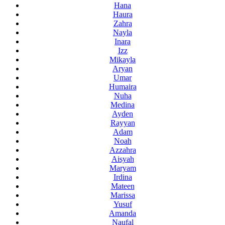
Hana
Haura
Zahra
Nayla
Inara
Izz
Mikayla
Aryan
Umar
Humaira
Nuha
Medina
Ayden
Rayyan
Adam
Noah
Azzahra
Aisyah
Maryam
Irdina
Mateen
Marissa
Yusuf
Amanda
Naufal