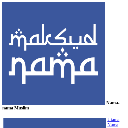
Nama-
nama Muslim
≡
Utama
Nama