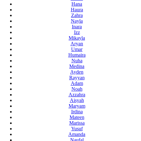
Hana
Haura
Zahra
Nayla
Inara
Izz
Mikayla
Aryan
Umar
Humaira
Nuha
Medina
Ayden
Rayyan
Adam
Noah
Azzahra
Aisyah
Maryam
Irdina
Mateen
Marissa
Yusuf
Amanda
Naufal