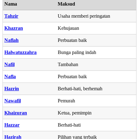
Nama
Maksud
Tahzir
Usaha memberi peringatan
Khazran
Kehujauan
Naflah
Perbuatan baik
Halwatuzzahra
Bunga paling indah
Nafil
Tambahan
Nafla
Perbuatan baik
Hazrin
Berhati-hati, berhemah
Nawafil
Pemurah
Khaizuran
Ketua, pemimpin
Hazzar
Berhati-hati
Hazirah
Pilihan yang terbaik