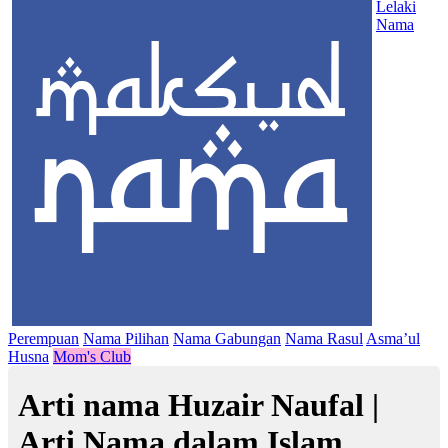
Lelaki
Nama
Perempuan
Nama Pilihan
Nama Gabungan
Nama Rasul
Asma’ul
Husna
Mom's Club
Arti nama Huzair Naufal |
Arti Nama dalam Islam