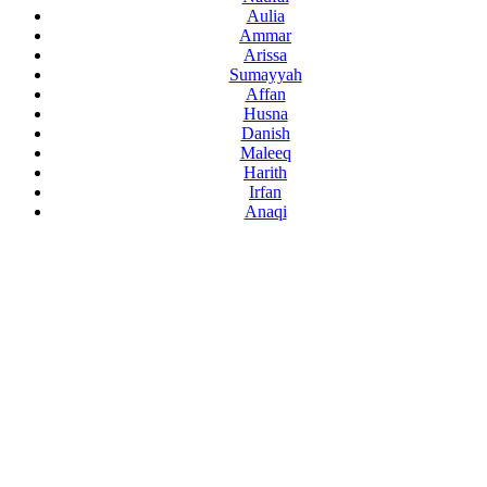
Aulia
Ammar
Arissa
Sumayyah
Affan
Husna
Danish
Maleeq
Harith
Irfan
Anaqi