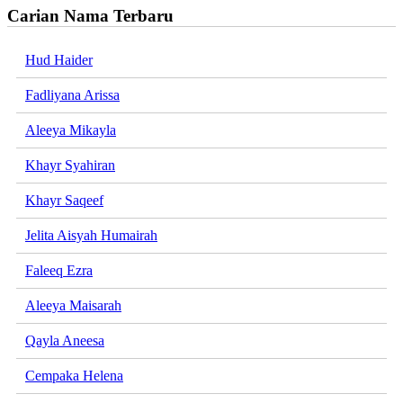
Carian Nama Terbaru
Hud Haider
Fadliyana Arissa
Aleeya Mikayla
Khayr Syahiran
Khayr Saqeef
Jelita Aisyah Humairah
Faleeq Ezra
Aleeya Maisarah
Qayla Aneesa
Cempaka Helena