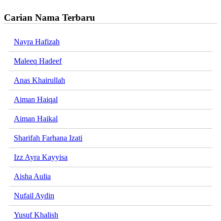
Carian Nama Terbaru
Nayra Hafizah
Maleeq Hadeef
Anas Khairullah
Aiman Haiqal
Aiman Haikal
Sharifah Farhana Izati
Izz Ayra Kayyisa
Aisha Aulia
Nufail Aydin
Yusuf Khalish