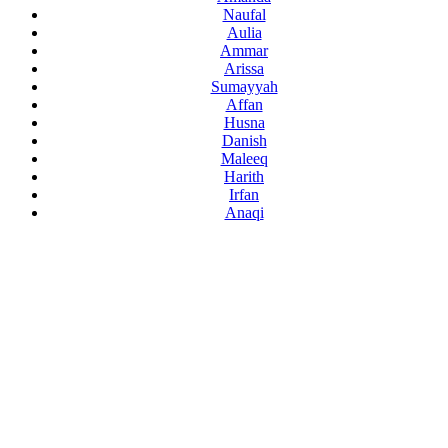
Naufal
Aulia
Ammar
Arissa
Sumayyah
Affan
Husna
Danish
Maleeq
Harith
Irfan
Anaqi