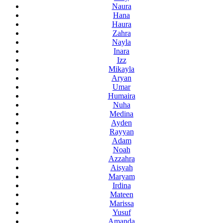
Naura
Hana
Haura
Zahra
Nayla
Inara
Izz
Mikayla
Aryan
Umar
Humaira
Nuha
Medina
Ayden
Rayyan
Adam
Noah
Azzahra
Aisyah
Maryam
Irdina
Mateen
Marissa
Yusuf
Amanda