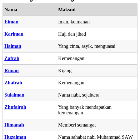
Nama
Maksud
Eiman
Iman, keimanan
Kariman
Haji dan jihad
Haiman
Yang cinta, asyik, menguasai
Zafrah
Kemenangan
Riman
Kijang
Zhafrah
Kemenangan
Sulaiman
Nama nabi, sejahtera
Zhufairah
Yang banyak mendapatkan
kemenangan
Himanah
Memberi semangat
Huzaiman
Nama sahabat nabi Muhammad SAW