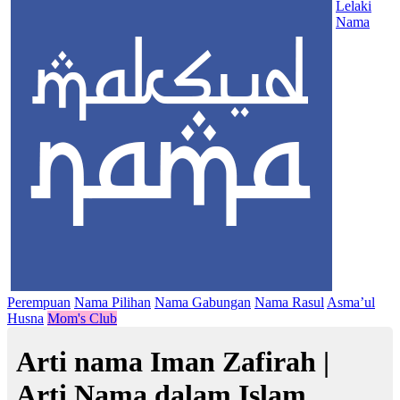
Lelaki
Nama
Perempuan
Nama Pilihan
Nama Gabungan
Nama Rasul
Asma’ul
Husna
Mom's Club
Arti nama Iman Zafirah |
Arti Nama dalam Islam