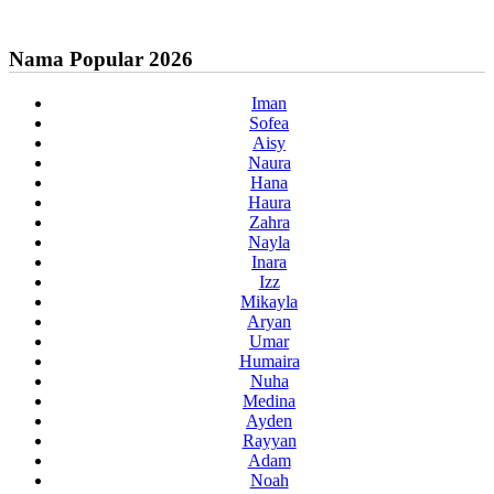
Nama Popular 2026
Iman
Sofea
Aisy
Naura
Hana
Haura
Zahra
Nayla
Inara
Izz
Mikayla
Aryan
Umar
Humaira
Nuha
Medina
Ayden
Rayyan
Adam
Noah