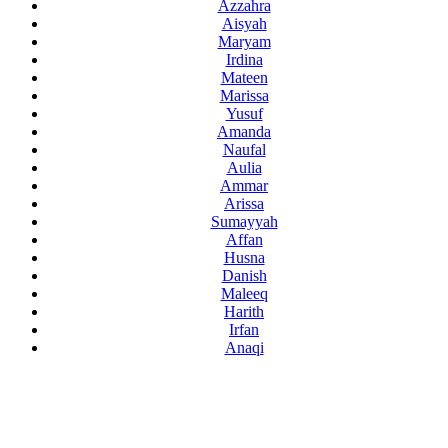
Azzahra
Aisyah
Maryam
Irdina
Mateen
Marissa
Yusuf
Amanda
Naufal
Aulia
Ammar
Arissa
Sumayyah
Affan
Husna
Danish
Maleeq
Harith
Irfan
Anaqi