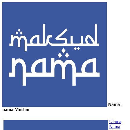
Nama-
nama Muslim
≡
Utama
Nama