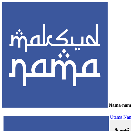
Nama-nam
≡
Utama
Nam