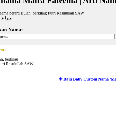
 nama Maira Fateema | Arti Na
eema berarti Bulan, berkilau; Putri Rasulullah SAW
ميرا فا
kan Nama:
eema
n, berkilau
utri Rasulullah SAW
✚ Baju Baby Custom Nama 'Ma