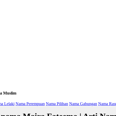
a Muslim
a Lelaki
Nama Perempuan
Nama Pilihan
Nama Gabungan
Nama Ras