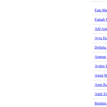
Faiq Ma
Faiqah 
Alif Ai
Ayra H
Delisha
Ammar
Ayden 
Ainul M
Aniq Ra
Athif Z
Ibrahim