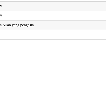
AW
AW
n Allah yang pengasih
u