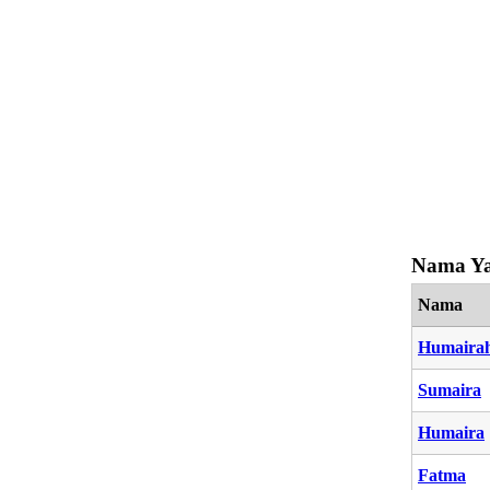
Nama Ya
Nama
Humaira
Sumaira
Humaira
Fatma