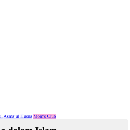
ul
Asma’ul Husna
Mom's Club