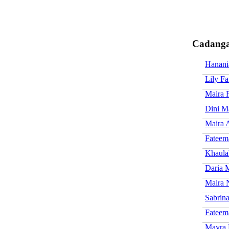
Cadanga
Hanani
Lily F
Maira F
Dini M
Maira 
Fateem
Khaula
Daria 
Maira 
Sabrin
Fateem
Mayra 