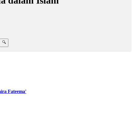
ma dalam Islam
ira Fateema'