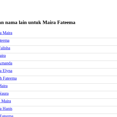
n nama lain untuk Maira Fateema
a Maira
ateema
alisha
aira
Amanda
a Elyna
h Fateema
Maira
Naura
a Maira
a Hanis
Fateema