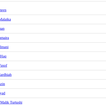
teen
Malaika
man
umaira
 Imani
 Haq
Yusof
ardhiah
zin
iyad
 Malik Turtushi