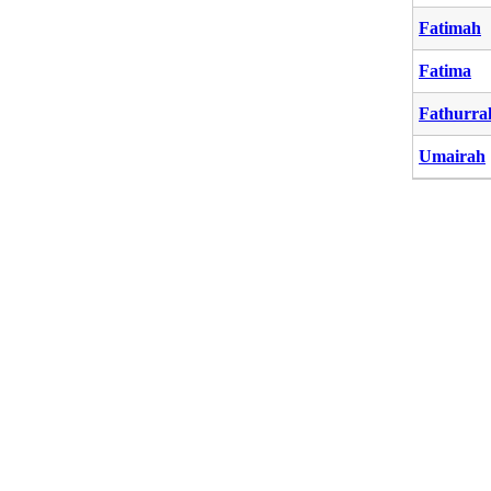
Fatimah
Fatima
Fathurr
Umairah