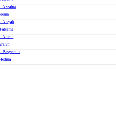
a Azzahra
teema
a Aisyah
 Fateema
a Aireen
Aralyn
a Basyeerah
Medina