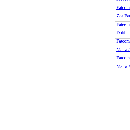
Fateem
Zea Fa
Fateem
Dahlia
Fateem
Maira 
Fateem
Maira 