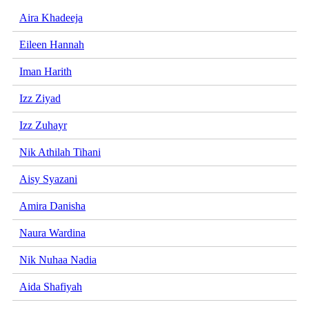
Aira Khadeeja
Eileen Hannah
Iman Harith
Izz Ziyad
Izz Zuhayr
Nik Athilah Tihani
Aisy Syazani
Amira Danisha
Naura Wardina
Nik Nuhaa Nadia
Aida Shafiyah