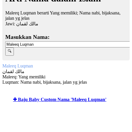
Maleeq Luqman berarti Yang memiliki; Nama nabi, bijaksana,
jalan yg jelas
Jawi:
مالك لقمان
Masukkan Nama:
Maleeq Luqman
مالك لقمان
Maleeq: Yang memiliki
Luqman: Nama nabi, bijaksana, jalan yg jelas
✚ Baju Baby Custom Nama 'Maleeq Luqman'