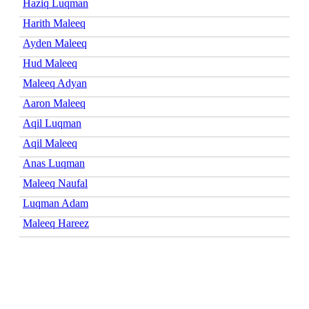
Haziq Luqman
Harith Maleeq
Ayden Maleeq
Hud Maleeq
Maleeq Adyan
Aaron Maleeq
Aqil Luqman
Aqil Maleeq
Anas Luqman
Maleeq Naufal
Luqman Adam
Maleeq Hareez