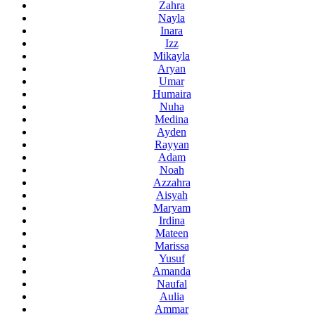
Zahra
Nayla
Inara
Izz
Mikayla
Aryan
Umar
Humaira
Nuha
Medina
Ayden
Rayyan
Adam
Noah
Azzahra
Aisyah
Maryam
Irdina
Mateen
Marissa
Yusuf
Amanda
Naufal
Aulia
Ammar