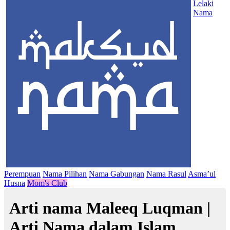
Lelaki
Nama
Perempuan
Nama Pilihan
Nama Gabungan
Nama Rasul
Asma’ul
Husna
Mom's Club
Arti nama Maleeq Luqman |
Arti Nama dalam Islam