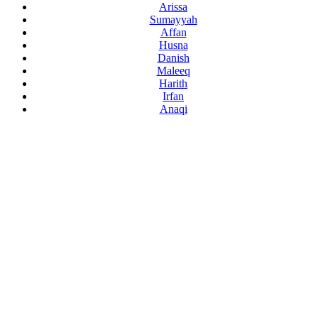
Arissa
Sumayyah
Affan
Husna
Danish
Maleeq
Harith
Irfan
Anaqi