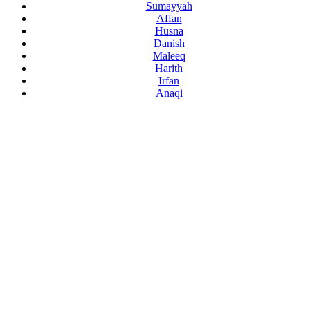
Sumayyah
Affan
Husna
Danish
Maleeq
Harith
Irfan
Anaqi