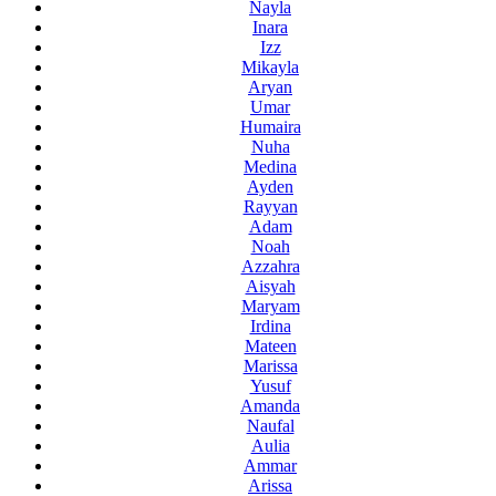
Nayla
Inara
Izz
Mikayla
Aryan
Umar
Humaira
Nuha
Medina
Ayden
Rayyan
Adam
Noah
Azzahra
Aisyah
Maryam
Irdina
Mateen
Marissa
Yusuf
Amanda
Naufal
Aulia
Ammar
Arissa