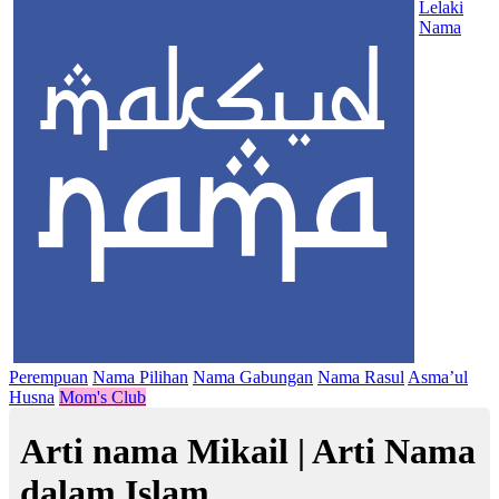
Lelaki
Nama
Perempuan
Nama Pilihan
Nama Gabungan
Nama Rasul
Asma’ul
Husna
Mom's Club
Arti nama Mikail | Arti Nama
dalam Islam