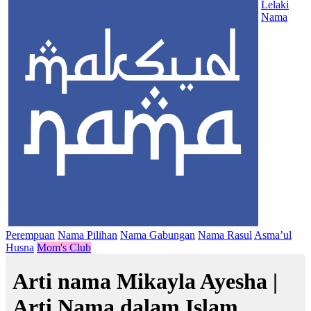
Lelaki
Nama
Perempuan
Nama Pilihan
Nama Gabungan
Nama Rasul
Asma’ul
Husna
Mom's Club
Arti nama Mikayla Ayesha |
Arti Nama dalam Islam