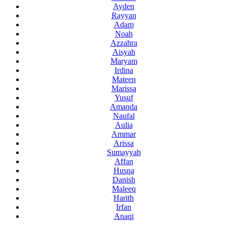
Ayden
Rayyan
Adam
Noah
Azzahra
Aisyah
Maryam
Irdina
Mateen
Marissa
Yusuf
Amanda
Naufal
Aulia
Ammar
Arissa
Sumayyah
Affan
Husna
Danish
Maleeq
Harith
Irfan
Anaqi