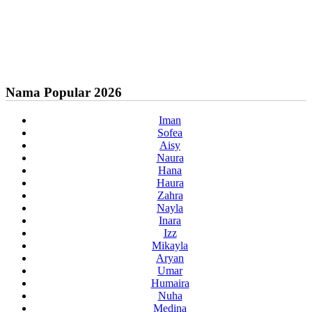
Nama Popular 2026
Iman
Sofea
Aisy
Naura
Hana
Haura
Zahra
Nayla
Inara
Izz
Mikayla
Aryan
Umar
Humaira
Nuha
Medina