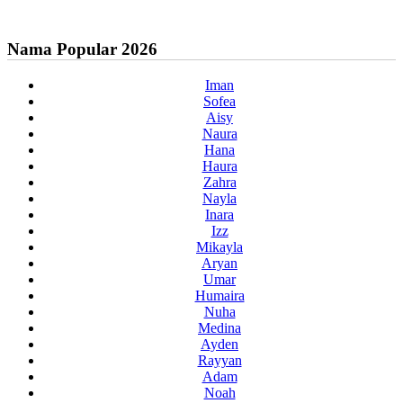
Nama Popular 2026
Iman
Sofea
Aisy
Naura
Hana
Haura
Zahra
Nayla
Inara
Izz
Mikayla
Aryan
Umar
Humaira
Nuha
Medina
Ayden
Rayyan
Adam
Noah