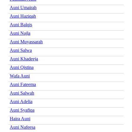
Auni Umairah
Auni Haziqah
Auni Balqis
Auni Najla
Auni Muyassarah
Auni Salwa
Auni Khadeeja
Auni Qistina
Wafa Auni
Auni Fateema
Auni Salwah
Auni Adelia
Auni Syafiqa
Haira Auni
Auni Nafeesa