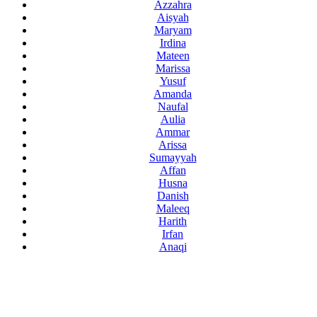
Azzahra
Aisyah
Maryam
Irdina
Mateen
Marissa
Yusuf
Amanda
Naufal
Aulia
Ammar
Arissa
Sumayyah
Affan
Husna
Danish
Maleeq
Harith
Irfan
Anaqi