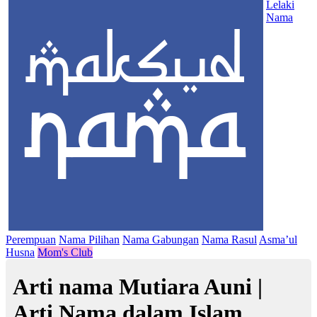
Lelaki
Nama
Perempuan
Nama Pilihan
Nama Gabungan
Nama Rasul
Asma’ul
Husna
Mom's Club
Arti nama Mutiara Auni |
Arti Nama dalam Islam