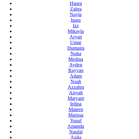
Haura
Zahra
Nayla
Inara
Izz
Mikayla
Aryan
Umar
Humaira
Nuha
Medina
Ayden
Rayyan
Adam
Noah
Azzahra
Aisyah
Maryam
Irdina
Mateen
Marissa
Yusuf
Amanda
Naufal
Aulia