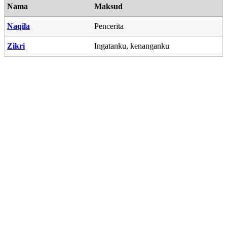
Nama
Maksud
Naqila
Pencerita
Zikri
Ingatanku, kenanganku