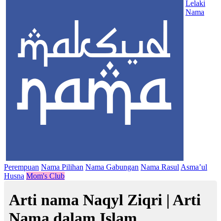
Lelaki
Nama
Perempuan
Nama Pilihan
Nama Gabungan
Nama Rasul
Asma’ul
Husna
Mom's Club
Arti nama Naqyl Ziqri | Arti
Nama dalam Islam