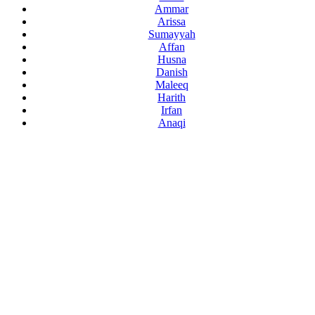
Ammar
Arissa
Sumayyah
Affan
Husna
Danish
Maleeq
Harith
Irfan
Anaqi