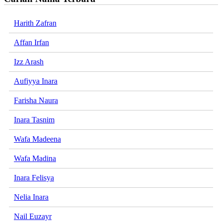
Harith Zafran
Affan Irfan
Izz Arash
Aufiyya Inara
Farisha Naura
Inara Tasnim
Wafa Madeena
Wafa Madina
Inara Felisya
Nelia Inara
Nail Euzayr