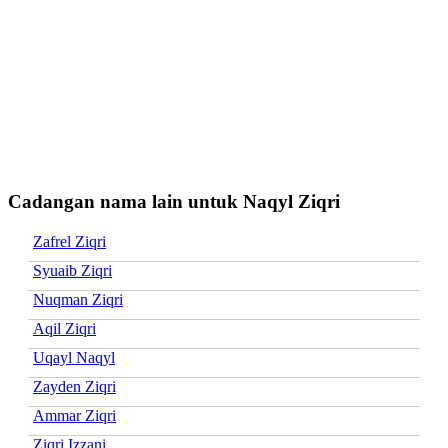
Cadangan nama lain untuk Naqyl Ziqri
Zafrel Ziqri
Syuaib Ziqri
Nuqman Ziqri
Aqil Ziqri
Uqayl Naqyl
Zayden Ziqri
Ammar Ziqri
Ziqri Izzani