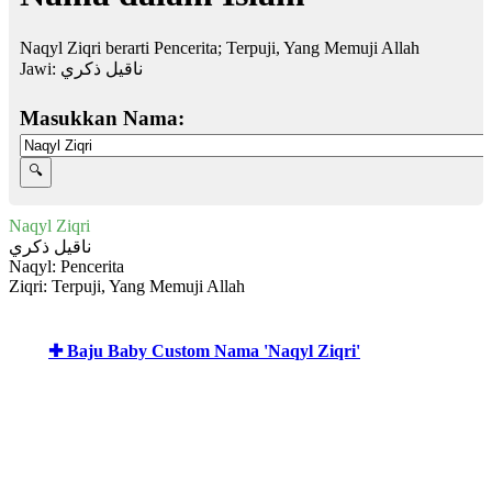
Naqyl Ziqri berarti Pencerita; Terpuji, Yang Memuji Allah
Jawi:
ناقيل ذكري
Masukkan Nama:
Naqyl Ziqri
ناقيل ذكري
Naqyl: Pencerita
Ziqri: Terpuji, Yang Memuji Allah
✚ Baju Baby Custom Nama 'Naqyl Ziqri'