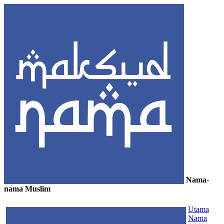
Nama-
nama Muslim
≡
Utama
Nama