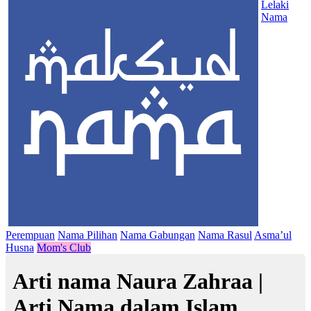
Lelaki
Nama
Perempuan
Nama Pilihan
Nama Gabungan
Nama Rasul
Asma’ul
Husna
Mom's Club
Arti nama Naura Zahraa |
Arti Nama dalam Islam