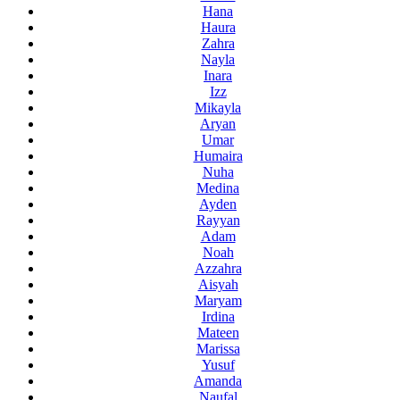
Hana
Haura
Zahra
Nayla
Inara
Izz
Mikayla
Aryan
Umar
Humaira
Nuha
Medina
Ayden
Rayyan
Adam
Noah
Azzahra
Aisyah
Maryam
Irdina
Mateen
Marissa
Yusuf
Amanda
Naufal