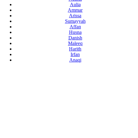
Aulia
Ammar
Arissa
Sumayyah
Affan
Husna
Danish
Maleeq
Harith
Irfan
Anaqi