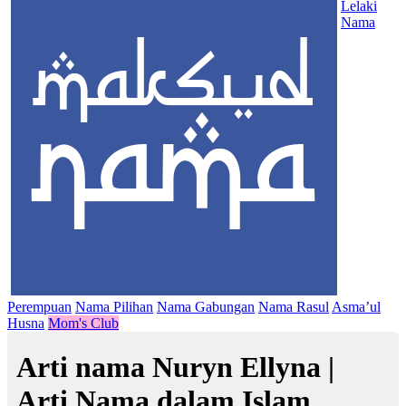
Lelaki
Nama
Perempuan
Nama Pilihan
Nama Gabungan
Nama Rasul
Asma’ul
Husna
Mom's Club
Arti nama Nuryn Ellyna |
Arti Nama dalam Islam