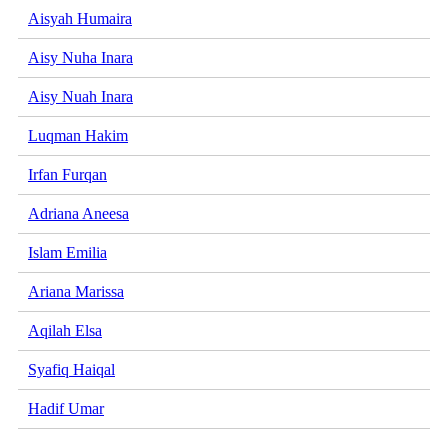
Aisyah Humaira
Aisy Nuha Inara
Aisy Nuah Inara
Luqman Hakim
Irfan Furqan
Adriana Aneesa
Islam Emilia
Ariana Marissa
Aqilah Elsa
Syafiq Haiqal
Hadif Umar