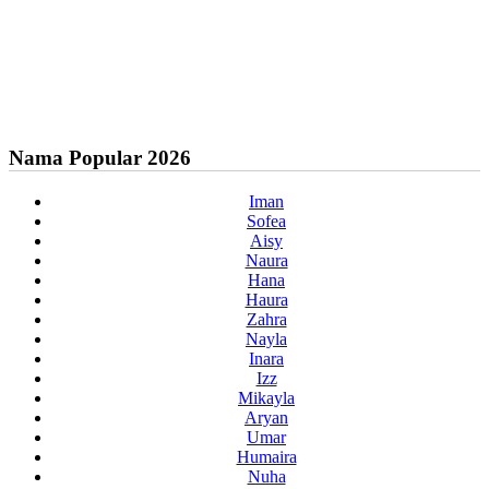
Nama Popular 2026
Iman
Sofea
Aisy
Naura
Hana
Haura
Zahra
Nayla
Inara
Izz
Mikayla
Aryan
Umar
Humaira
Nuha