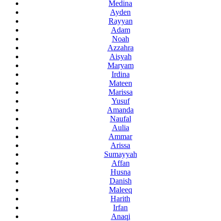
Medina
Ayden
Rayyan
Adam
Noah
Azzahra
Aisyah
Maryam
Irdina
Mateen
Marissa
Yusuf
Amanda
Naufal
Aulia
Ammar
Arissa
Sumayyah
Affan
Husna
Danish
Maleeq
Harith
Irfan
Anaqi