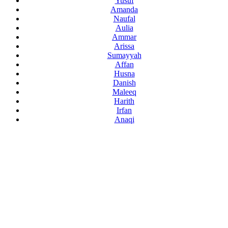
Yusuf
Amanda
Naufal
Aulia
Ammar
Arissa
Sumayyah
Affan
Husna
Danish
Maleeq
Harith
Irfan
Anaqi