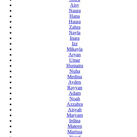
Aisy
Naura
Hana
Haura
Zahra
Nayla
Inara
Izz
Mikayla
Aryan
Umar
Humaira
Nuha
Medina
Ayden
Rayyan
Adam
Noah
Azzahra
Aisyah
Maryam
Irdina
Mateen
Marissa