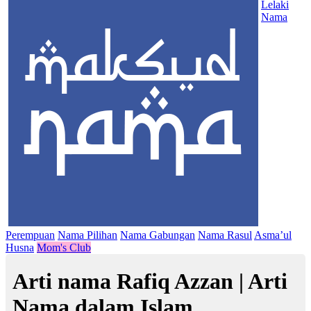
Lelaki
Nama
Perempuan
Nama Pilihan
Nama Gabungan
Nama Rasul
Asma’ul
Husna
Mom's Club
Arti nama Rafiq Azzan | Arti
Nama dalam Islam