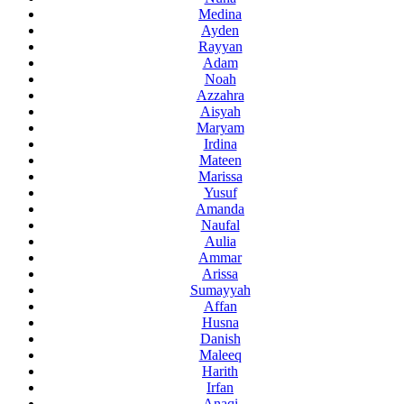
Medina
Ayden
Rayyan
Adam
Noah
Azzahra
Aisyah
Maryam
Irdina
Mateen
Marissa
Yusuf
Amanda
Naufal
Aulia
Ammar
Arissa
Sumayyah
Affan
Husna
Danish
Maleeq
Harith
Irfan
Anaqi