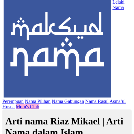
Lelaki
Nama
Perempuan
Nama Pilihan
Nama Gabungan
Nama Rasul
Asma’ul
Husna
Mom's Club
Arti nama Riaz Mikael | Arti
Nama dalam Islam