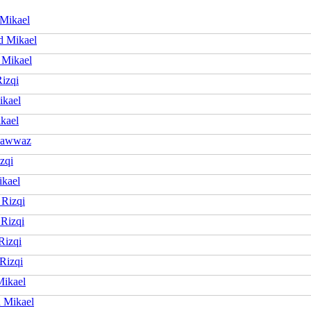
Mikael
 Mikael
 Mikael
Rizqi
ikael
kael
Fawwaz
zqi
kael
 Rizqi
 Rizqi
Rizqi
Rizqi
ikael
 Mikael