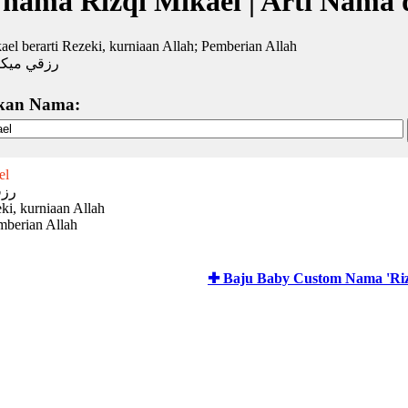
 nama Rizqi Mikael | Arti Nama
ael berarti Rezeki, kurniaan Allah; Pemberian Allah
رزقي ميكا
kan Nama:
el
رزق
ki, kurniaan Allah
mberian Allah
✚ Baju Baby Custom Nama 'Riz