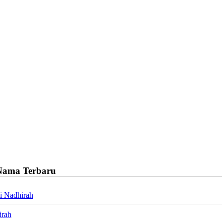
Nama Terbaru
i Nadhirah
irah