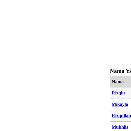
Nama Ya
Nama
Rizqin
Mikayla
Rizqullah
Mukhlis