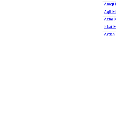
Anaqi 
Aqil M
Azfar 
Jebat M
Aydan 