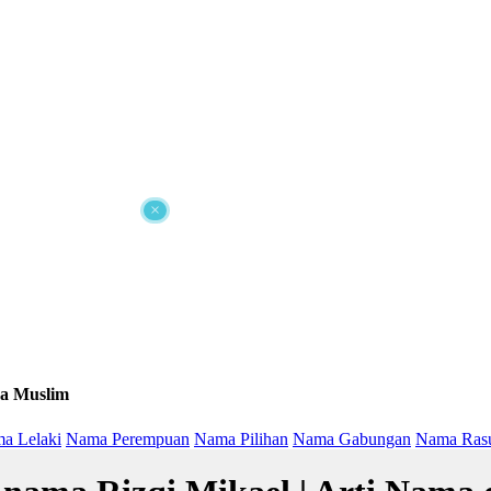
×
a Muslim
a Lelaki
Nama Perempuan
Nama Pilihan
Nama Gabungan
Nama Ras