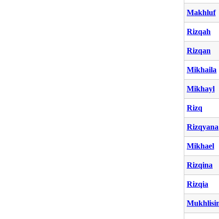
Makhluf
Rizqah
Rizqan
Mikhaila
Mikhayl
Rizq
Rizqyana
Mikhael
Rizqina
Rizqia
Mukhlisi