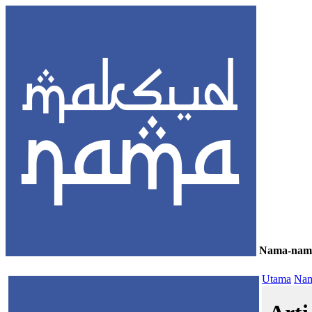
Nama-nam
≡
Utama
Nam