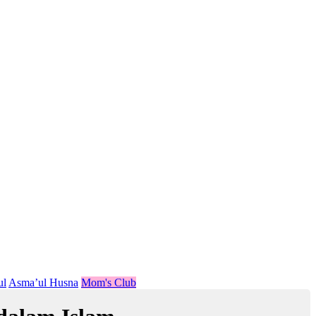
ul
Asma’ul Husna
Mom's Club