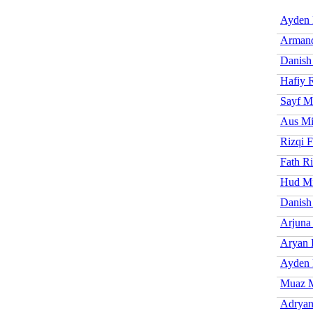
Ayden 
Armand
Danish
Hafiy 
Sayf M
Aus Mi
Rizqi 
Fath Ri
Hud Mi
Danish
Arjuna
Aryan 
Ayden 
Muaz M
Adryan