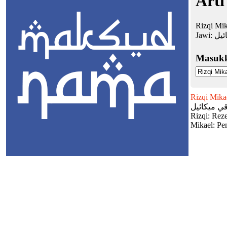
Arti
Rizqi Mik
Jawi:
ئيل
Masuk
Rizqi Mika
ي ميكائيل
Rizqi: Reze
Mikael: Pe